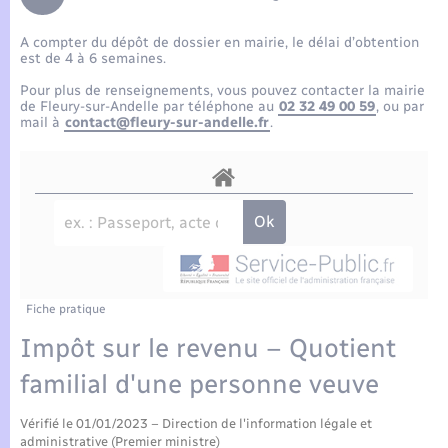
Enfants – Jeunes
Tourisme
Travaux - Autorisation d’occupation de l’espace
public
A compter du dépôt de dossier en mairie, le délai d’obtention
Compétences
Transports scolaires
Mariage – PACS
Etat-civil - Papiers - Citoyenneté
est de 4 à 6 semaines.
Pour plus de renseignements, vous pouvez contacter la mairie
Plan interactif
Parrainage civil
de Fleury-sur-Andelle par téléphone au
02 32 49 00 59
, ou par
Logement - Urbanisme
mail à
contact@fleury-sur-andelle.fr
.
Présentation de la commune
Recensement
Loisirs
Actualités
Nouvel habitant
Agenda
Numérique
Publications
Fiche pratique
Organisation d’événement
Impôt sur le revenu – Quotient
La Communauté de communes
familial d'une personne veuve
Sécurité - Prévention
Vérifié le 01/01/2023 – Direction de l'information légale et
administrative (Premier ministre)