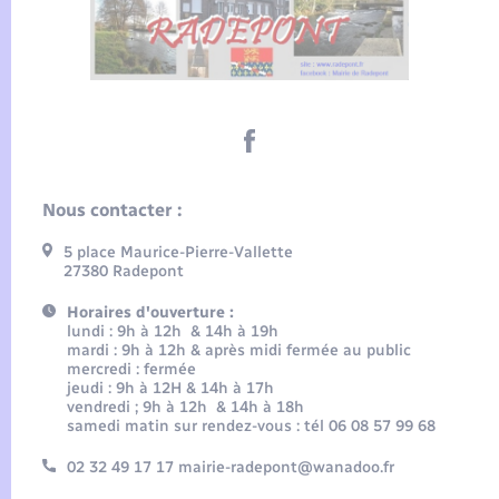
Nous contacter :
5 place Maurice-Pierre-Vallette
27380 Radepont
Horaires d'ouverture :
lundi : 9h à 12h & 14h à 19h
mardi : 9h à 12h & après midi fermée au public
mercredi : fermée
jeudi : 9h à 12H & 14h à 17h
vendredi ; 9h à 12h & 14h à 18h
samedi matin sur rendez-vous : tél 06 08 57 99 68
02 32 49 17 17 mairie-radepont@wanadoo.fr