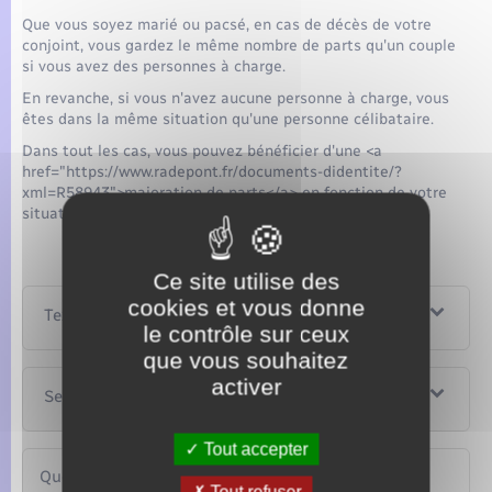
Que vous soyez marié ou pacsé, en cas de décès de votre
conjoint, vous gardez le même nombre de parts qu'un couple
si vous avez des personnes à charge.
En revanche, si vous n'avez aucune personne à charge, vous
êtes dans la même situation qu'une personne célibataire.
Dans tout les cas, vous pouvez bénéficier d'une <a
href="https://www.radepont.fr/documents-didentite/?
xml=R58943">majoration de parts</a> en fonction de votre
situation.
Ce site utilise des
cookies et vous donne
Textes de référence
le contrôle sur ceux
que vous souhaitez
activer
Services en ligne et formulaires
Tout accepter
Questions ? Réponses !
Tout refuser