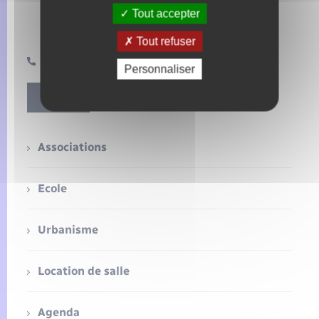
Seniors
jeudi : 9h à 12H & 14h à 17h
Tout accepter
vendredi ; 9h à 12h & 14h à 18h
samedi matin sur rendez-vous : tél 06 08 57 99 68
Tout refuser
Transports
02 32 49 17 17 mairie-radepont@wanadoo.fr
Personnaliser
Voirie et espace public
Contact
Associations
Ecole
Urbanisme
Location de salle
Agenda