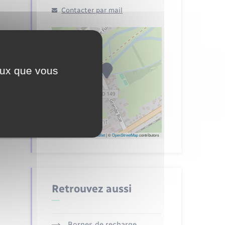
Contacter par mail
ceux que vous
Leaflet
|
©
OpenStreetMap
contributors
Retrouvez aussi
Bornes de recharge