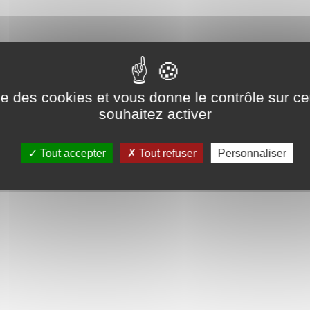
ndie.fr/nomad
.
imité du territoire
ise des cookies et vous donne le contrôle sur 
souhaitez activer
Tout accepter
Tout refuser
Personnaliser