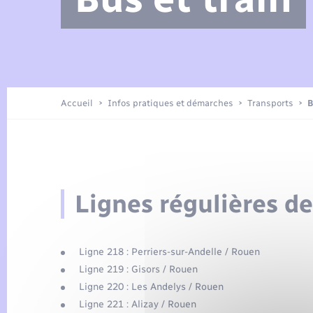
Arrêtés municipaux
Location de 2 roues
Etat civil
Petite enfance
Tourisme
Travaux - Autorisation d’occupation
Enfants – Jeunes
de l’espace public
Présentation de la commune
Recensement
Accueil
Infos pratiques et démarches
Transports
B
Loisirs
Publications
Organisation d’événement
Lignes régulières d
Transports
Ligne 218 : Perriers-sur-Andelle / Rouen
Ligne 219 : Gisors / Rouen
Ligne 220 : Les Andelys / Rouen
Ligne 221 : Alizay / Rouen