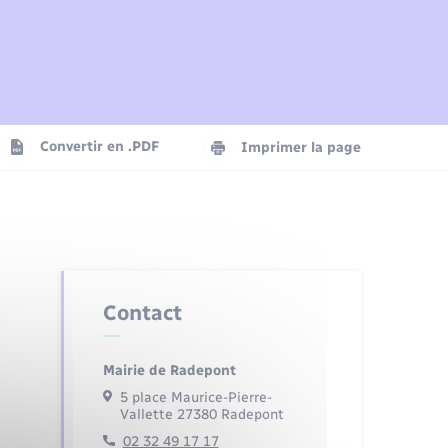
Plan interactif
Parrainage civil
Logement - Urbanisme
Agenda
Convertir en .PDF
Imprimer la page
Numérique
Seniors
Contact
Mairie de Radepont
5 place Maurice-Pierre-
Vallette 27380 Radepont
02 32 49 17 17