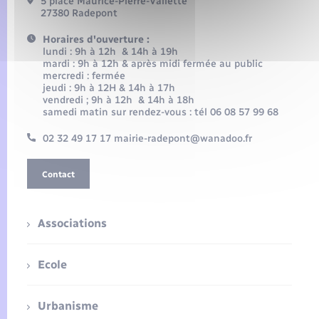
5 place Maurice-Pierre-Vallette
27380 Radepont
Horaires d'ouverture :
lundi : 9h à 12h & 14h à 19h
mardi : 9h à 12h & après midi fermée au public
mercredi : fermée
jeudi : 9h à 12H & 14h à 17h
vendredi ; 9h à 12h & 14h à 18h
samedi matin sur rendez-vous : tél 06 08 57 99 68
02 32 49 17 17 mairie-radepont@wanadoo.fr
Contact
Associations
Ecole
Urbanisme