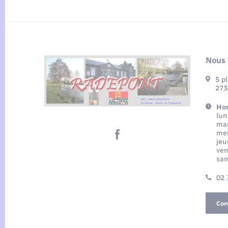
Nous 
5 p
273
Hor
lun
mar
mer
jeu
ven
sam
02 
Con