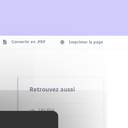
Plan interactif
Parrainage civil
Logement - Urbanisme
Agenda
Convertir en .PDF
Imprimer la page
Numérique
Seniors
Retrouvez aussi
Les élus
Budget