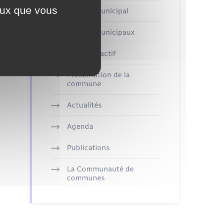
ceux que vous
Conseil municipal
Arrêtés municipaux
Plan interactif
Présentation de la
commune
Actualités
Agenda
Publications
La Communauté de
communes