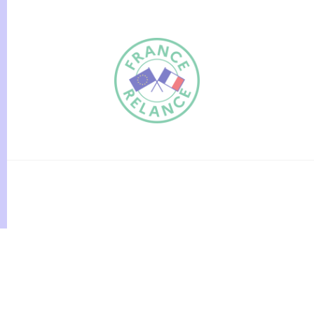
FR
EN
Traduction du
DE
site automatisée