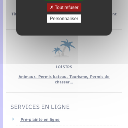
ÉTRANGER
Tout refuser
Titres de séjour,
Attestation d’accueil,
Regroupement
Personnaliser
familial…
LOISIRS
Animaux,
Permis bateau,
Tourisme,
Permis de
chasser…
SERVICES EN LIGNE
Pré-plainte en ligne