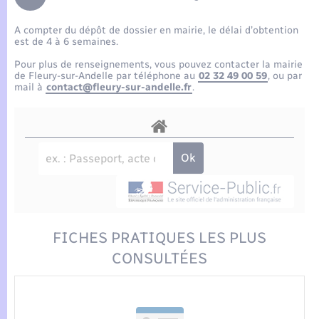
Enfants – Jeunes
Tourisme
Travaux - Autorisation d’occupation de l’espace
public
A compter du dépôt de dossier en mairie, le délai d’obtention
Compétences
Transports scolaires
Mariage – PACS
Etat-civil - Papiers - Citoyenneté
est de 4 à 6 semaines.
Pour plus de renseignements, vous pouvez contacter la mairie
Plan interactif
Parrainage civil
de Fleury-sur-Andelle par téléphone au
02 32 49 00 59
, ou par
Logement - Urbanisme
mail à
contact@fleury-sur-andelle.fr
.
Présentation de la commune
Recensement
Loisirs
Actualités
Nouvel habitant
Agenda
Numérique
Publications
FICHES PRATIQUES LES PLUS
Organisation d’événement
CONSULTÉES
La Communauté de communes
Sécurité - Prévention