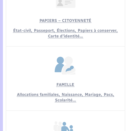
Seniors
Transports
PAPIERS – CITOYENNETÉ
État-civil,
Passeport,
Élections,
Papiers à conserver,
Voirie et espace public
Carte d’identité…
FAMILLE
Allocations familiales,
Naissance,
Mariage,
Pacs,
Scolarité…