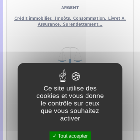
ARGENT
Crédit immobilier,
Impôts,
Consommation,
Livret A,
Assurance,
Surendettement…
JUSTICE
Casier judiciaire,
Plainte,
Aide juridictionnelle,
Ce site utilise des
Saisie…
cookies et vous donne
le contrôle sur ceux
que vous souhaitez
activer
Tout accepter