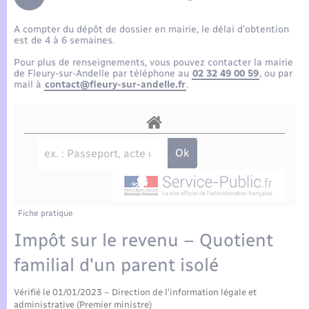
Enfants – Jeunes
Tourisme
Travaux - Autorisation d’occupation de l’espace
public
A compter du dépôt de dossier en mairie, le délai d’obtention
Compétences
Transports scolaires
Mariage – PACS
Etat-civil - Papiers - Citoyenneté
est de 4 à 6 semaines.
Pour plus de renseignements, vous pouvez contacter la mairie
Plan interactif
Parrainage civil
de Fleury-sur-Andelle par téléphone au
02 32 49 00 59
, ou par
Logement - Urbanisme
mail à
contact@fleury-sur-andelle.fr
.
Présentation de la commune
Recensement
Loisirs
Actualités
Nouvel habitant
Agenda
Numérique
Publications
Fiche pratique
Organisation d’événement
Impôt sur le revenu – Quotient
La Communauté de communes
familial d'un parent isolé
Sécurité - Prévention
Vérifié le 01/01/2023 – Direction de l'information légale et
administrative (Premier ministre)