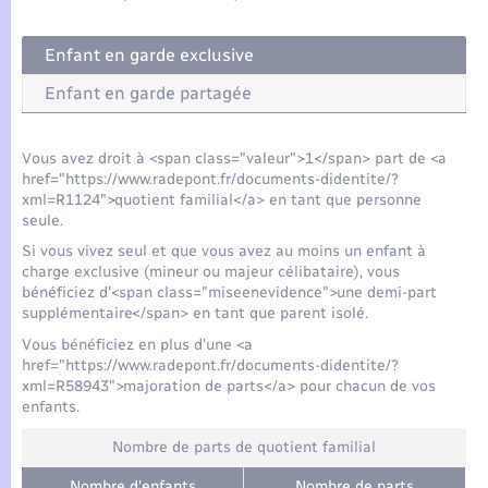
Seniors
Enfant en garde exclusive
Transports
Enfant en garde partagée
Voirie et espace public
Vous avez droit à <span class="valeur">1</span> part de <a
href="https://www.radepont.fr/documents-didentite/?
xml=R1124">quotient familial</a> en tant que personne
seule.
Si vous vivez seul et que vous avez au moins un enfant à
charge exclusive (mineur ou majeur célibataire), vous
bénéficiez d'<span class="miseenevidence">une demi-part
supplémentaire</span> en tant que parent isolé.
Vous bénéficiez en plus d'une <a
href="https://www.radepont.fr/documents-didentite/?
xml=R58943">majoration de parts</a> pour chacun de vos
enfants.
Nombre de parts de quotient familial
Nombre d'enfants
Nombre de parts