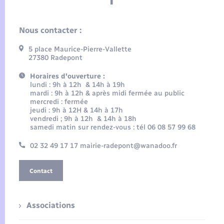
Nous contacter :
5 place Maurice-Pierre-Vallette
27380 Radepont
Horaires d'ouverture :
lundi : 9h à 12h & 14h à 19h
mardi : 9h à 12h & après midi fermée au public
mercredi : fermée
jeudi : 9h à 12H & 14h à 17h
vendredi ; 9h à 12h & 14h à 18h
samedi matin sur rendez-vous : tél 06 08 57 99 68
02 32 49 17 17 mairie-radepont@wanadoo.fr
Contact
Associations