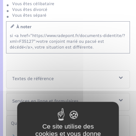
Vous êtes célibataire
Vous êtes divorcé
Vous êtes séparé
À noter
si <a href="https://www.radepont.fr/documents-didentite/?
xml=F35127">votre conjoint marié ou pacsé est
décédé</a>, votre situation est différente.
Textes de référence
Services en ligne et formulaires
Questions ? Réponses !
Ce site utilise des
cookies et vous donne