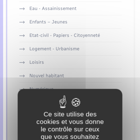
Seniors
Eau - Assainissement
Transports
Enfants – Jeunes
Etat-civil - Papiers - Citoyenneté
Voirie et espace public
Logement - Urbanisme
Loisirs
Nouvel habitant
Numérique
Sécurité - Prévention
Ce site utilise des
Seniors
cookies et vous donne
le contrôle sur ceux
Transports
que vous souhaitez