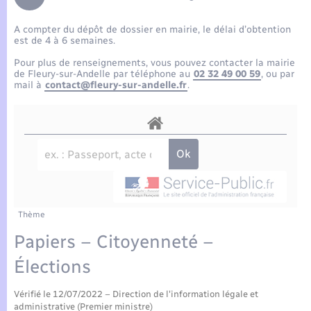
Enfants – Jeunes
Tourisme
Travaux - Autorisation d’occupation de l’espace
public
A compter du dépôt de dossier en mairie, le délai d’obtention
Compétences
Transports scolaires
Mariage – PACS
Etat-civil - Papiers - Citoyenneté
est de 4 à 6 semaines.
Pour plus de renseignements, vous pouvez contacter la mairie
Plan interactif
Parrainage civil
de Fleury-sur-Andelle par téléphone au
02 32 49 00 59
, ou par
Logement - Urbanisme
mail à
contact@fleury-sur-andelle.fr
.
Présentation de la commune
Recensement
Loisirs
Actualités
Nouvel habitant
Agenda
Numérique
Publications
Thème
Organisation d’événement
Papiers – Citoyenneté –
La Communauté de communes
Élections
Sécurité - Prévention
Vérifié le 12/07/2022 – Direction de l'information légale et
administrative (Premier ministre)