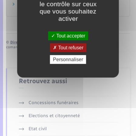
le contrôle sur ceux
Permis de conduire
que vous souhaitez
Transports – Mobilité
activer
Tout accepter
©
Direction de l’information légale et administrative
comarquage developpé par
baseo.io
Tout refuser
Personnaliser
Retrouvez aussi
Concessions funéraires
Elections et citoyenneté
Etat civil