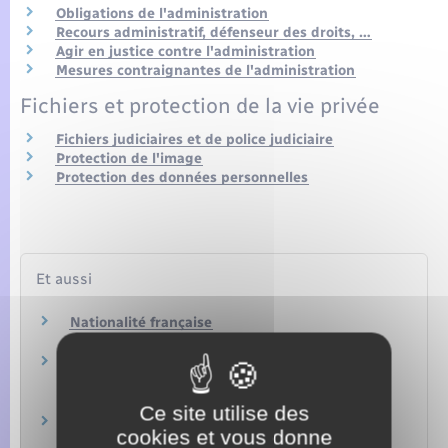
Obligations de l'administration
Recours administratif, défenseur des droits, …
Agir en justice contre l'administration
Mesures contraignantes de l'administration
Fichiers et protection de la vie privée
Fichiers judiciaires et de police judiciaire
Protection de l'image
Protection des données personnelles
Et aussi
Nationalité française
Étranger – Europe
Titres, carte de séjour et documents de
circulation pour étranger en France
Étranger – Europe
Ce site utilise des
Carte grise (certificat d'immatriculation)
cookies et vous donne
Transports – Mobilité