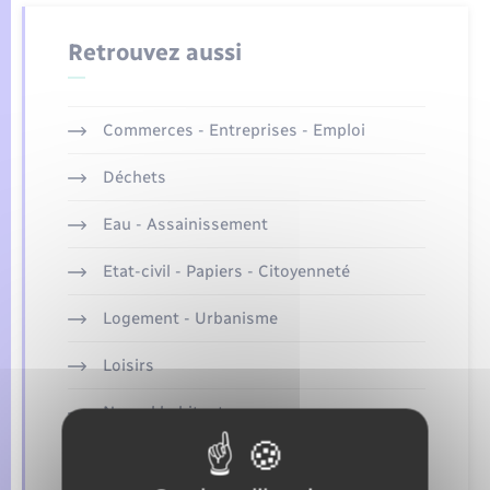
Seniors
Retrouvez aussi
Transports
Voirie et espace public
Commerces - Entreprises - Emploi
Déchets
Eau - Assainissement
Etat-civil - Papiers - Citoyenneté
Logement - Urbanisme
Loisirs
Nouvel habitant
Numérique