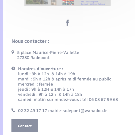
Nous contacter :
5 place Maurice-Pierre-Vallette
27380 Radepont
Horaires d'ouverture :
lundi : 9h à 12h & 14h à 19h
mardi : 9h à 12h & après midi fermée au public
mercredi : fermée
jeudi : 9h à 12H & 14h à 17h
vendredi ; 9h à 12h & 14h à 18h
samedi matin sur rendez-vous : tél 06 08 57 99 68
02 32 49 17 17 mairie-radepont@wanadoo.fr
Contact