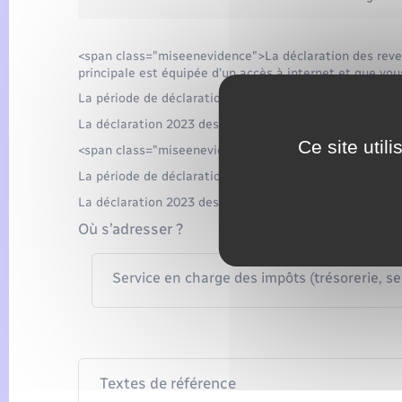
<span class="miseenevidence">La déclaration des reven
principale est équipée d'un accès à internet et que vou
La période de déclaration 2022 des revenus est termin
La déclaration 2023 des revenus de l'année 2022 aura li
Ce site util
<span class="miseenevidence">Si vous devez faire une
La période de déclaration 2022 des revenus est termin
La déclaration 2023 des revenus de l'année 2022 aura li
Où s’adresser ?
Service en charge des impôts (trésorerie, s
Textes de référence