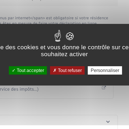
us par internet</span> est obligatoire si votre résidence
s êtes en mesure de faire votre déclaration en ligne.
ée.
eu en avril 2023.
ise des cookies et vous donne le contrôle sur 
 déclaration papier</span>
souhaitez activer
ée.
eu en avril 2023.
Tout accepter
Tout refuser
Personnaliser
ervice des impôts…)