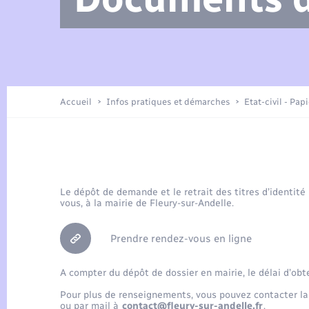
Arrêtés municipaux
Location de 2 roues
Etat civil
Petite enfance
Tourisme
Travaux - Autorisation d’occupation
Enfants – Jeunes
de l’espace public
Présentation de la commune
Recensement
Accueil
Infos pratiques et démarches
Etat-civil - Pap
Loisirs
Publications
Organisation d’événement
Le dépôt de demande et le retrait des titres d’identité
vous, à la mairie de Fleury-sur-Andelle.
Transports
Prendre rendez-vous en ligne
A compter du dépôt de dossier en mairie, le délai d’obt
Pour plus de renseignements, vous pouvez contacter la
ou par mail à
contact@fleury-sur-andelle.fr
.