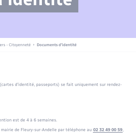
Compétences
Transports scolaires
Mariage – PACS
Etat-civil - Papiers -
Citoyenneté
Actualités
iers - Citoyenneté
Documents d’identité
Nouvel habitant
La Communauté de communes
Sécurité - Prévention
 (cartes d’identité, passeports) se fait uniquement sur rendez-
Voirie et espace public
ention est de 4 à 6 semaines.
 mairie de Fleury-sur-Andelle par téléphone au
02 32 49 00 59
,