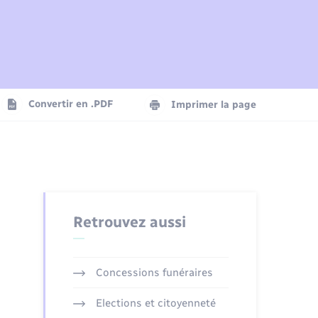
Plan interactif
Parrainage civil
Logement - Urbanisme
Agenda
Convertir en .PDF
Imprimer la page
Numérique
Seniors
Retrouvez aussi
Concessions funéraires
Elections et citoyenneté