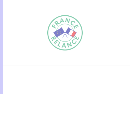
FR
EN
Traduction du
DE
site automatisée