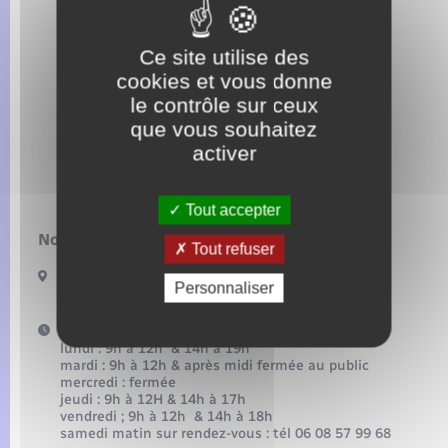
Seniors
Ce site utilise des
Transports
cookies et vous donne
le contrôle sur ceux
Voirie et espace public
que vous souhaitez
activer
Tout accepter
Nous contacter :
Tout refuser
5 place Maurice-Pierre-Vallette
Personnaliser
27380 Radepont
Horaires d'ouverture :
lundi : 9h à 12h & 14h à 19h
mardi : 9h à 12h & après midi fermée au public
mercredi : fermée
jeudi : 9h à 12H & 14h à 17h
vendredi ; 9h à 12h & 14h à 18h
samedi matin sur rendez-vous : tél 06 08 57 99 68