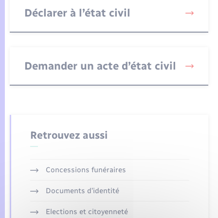
Enfants – Jeunes
Tourisme
Travaux - Autorisation d’occupation de l’espace
Déclarer à l’état civil
public
Compétences
Transports scolaires
Mariage – PACS
Etat-civil - Papiers - Citoyenneté
Plan interactif
Parrainage civil
Logement - Urbanisme
Demander un acte d’état civil
Présentation de la commune
Recensement
Loisirs
Actualités
Nouvel habitant
Agenda
Retrouvez aussi
Numérique
Publications
Organisation d’événement
Concessions funéraires
La Communauté de communes
Documents d’identité
Sécurité - Prévention
Elections et citoyenneté