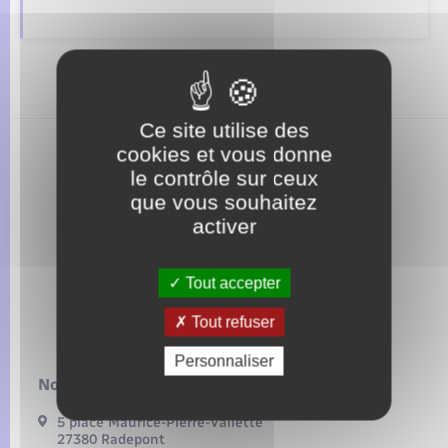
Seniors
Transports
Voirie et espace public
Ce site utilise des
cookies et vous donne
le contrôle sur ceux
que vous souhaitez
activer
Tout accepter
Tout refuser
Personnaliser
Nous contacter :
5 place Maurice-Pierre-Vallette
27380 Radepont