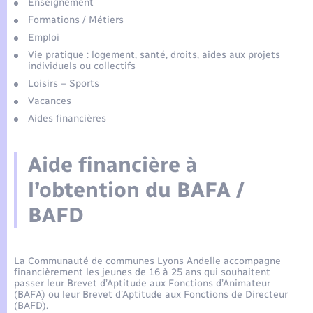
Enfants – Jeunes
Tourisme
Enseignement
Travaux - Autorisation d’occupation de l’espace
Formations / Métiers
public
Compétences
Transports scolaires
Mariage – PACS
Leaflet
|
©
OpenStreetMap
contributors
Emploi
Etat-civil - Papiers - Citoyenneté
Vie pratique : logement, santé, droits, aides aux projets
individuels ou collectifs
Plan interactif
Parrainage civil
Logement - Urbanisme
Loisirs – Sports
Vacances
Présentation de la commune
Recensement
Aides financières
Loisirs
Actualités
Aide financière à
Nouvel habitant
Agenda
l’obtention du BAFA /
Numérique
BAFD
Publications
Organisation d’événement
La Communauté de communes
La Communauté de communes Lyons Andelle accompagne
financièrement les jeunes de 16 à 25 ans qui souhaitent
Sécurité - Prévention
passer leur Brevet d’Aptitude aux Fonctions d’Animateur
(BAFA) ou leur Brevet d’Aptitude aux Fonctions de Directeur
(BAFD).