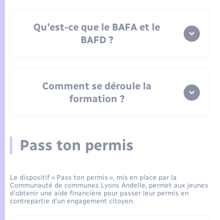
Seniors
Qu’est-ce que le BAFA et le
Transports
BAFD ?
Voirie et espace public
Comment se déroule la
formation ?
Pass ton permis
1 stage théorique de 8 jours,
1 stage pratique de 14 jours minimum dans
une structure d’accueil de mineurs,
Le dispositif « Pass ton permis », mis en place par la
1 stage d’approfondissement ou de
Communauté de communes Lyons Andelle, permet aux jeunes
qualification de 6 à 9 jours.
d’obtenir une aide financière pour passer leur permis en
contrepartie d’un engagement citoyen.