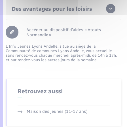
Des avantages pour les loisirs
Accéder au dispositif d’aides « Atouts
Normandie »
L’Info Jeunes Lyons Andelle, situé au siège de la
Communauté de communes Lyons Andelle, vous accueille
sans rendez-vous chaque mercredi après-midi, de 14h à 17h,
et sur rendez-vous les autres jours de la semaine.
d’une pratique sportive ou artistique,
de sorties culturelles (cinéma, spectacles
vivants, concerts et festivals),
d’une formation à l’animation ou aux premiers
secours ou d’une inscription à un chantier de
bénévoles,
Retrouvez aussi
de projets solidaires et citoyens, individuels ou
collectifs, en Normandie ou à l’international.
Maison des jeunes (11-17 ans)