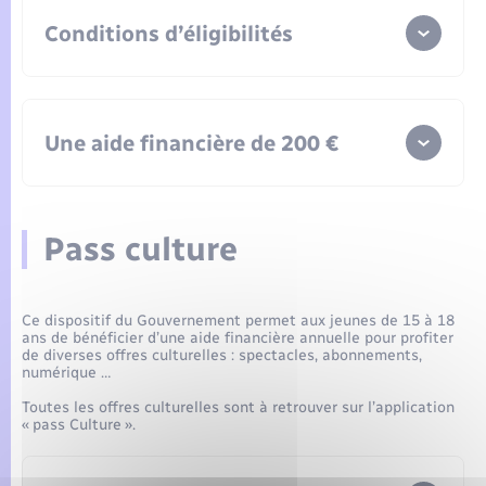
Conditions d’éligibilités
Une aide financière de 200 €
Être mineurs lors du passage du code,
Résider sur le territoire Lyons Andelle,
Accepter en contrepartie de s’engager lors
d’un événement organisé par la Communauté
Pass culture
de communes Lyons Andelle.
100 € à l’obtention du code,
L’aide financière concerne uniquement
100 € complémentaires à l’obtention du
les jeunes ayant obtenus leur code
permis.
après le lancement du dispositif, le 14
Ce dispositif du Gouvernement permet aux jeunes de 15 à 18
ans de bénéficier d’une aide financière annuelle pour profiter
avril 2022.
de diverses offres culturelles : spectacles, abonnements,
numérique …
Toutes les offres culturelles sont à retrouver sur l’application
« pass Culture ».