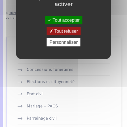
activer
©
Direction de l’information légale et administrative
comarquage developpé par
baseo.io
Tout accepter
Tout refuser
Personnaliser
Retrouvez aussi
Concessions funéraires
Elections et citoyenneté
Etat civil
Mariage – PACS
Parrainage civil