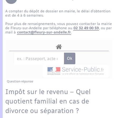
Enfants – Jeunes
Tourisme
Travaux - Autorisation d’occupation de l’espace
public
A compter du dépôt de dossier en mairie, le délai d’obtention
Compétences
Transports scolaires
Mariage – PACS
Etat-civil - Papiers - Citoyenneté
est de 4 à 6 semaines.
Pour plus de renseignements, vous pouvez contacter la mairie
Plan interactif
Parrainage civil
de Fleury-sur-Andelle par téléphone au
02 32 49 00 59
, ou par
Logement - Urbanisme
mail à
contact@fleury-sur-andelle.fr
.
Présentation de la commune
Recensement
Loisirs
Actualités
Nouvel habitant
Agenda
Numérique
Publications
Question-réponse
Organisation d’événement
Impôt sur le revenu – Quel
La Communauté de communes
quotient familial en cas de
Sécurité - Prévention
divorce ou séparation ?