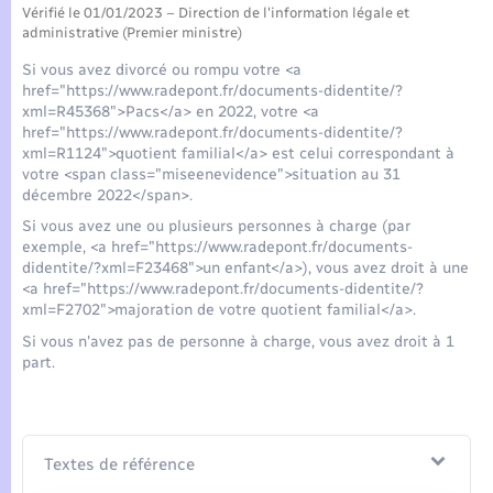
Seniors
Vérifié le 01/01/2023 – Direction de l'information légale et
administrative (Premier ministre)
Transports
Si vous avez divorcé ou rompu votre <a
href="https://www.radepont.fr/documents-didentite/?
xml=R45368">Pacs</a> en 2022, votre <a
Voirie et espace public
href="https://www.radepont.fr/documents-didentite/?
xml=R1124">quotient familial</a> est celui correspondant à
votre <span class="miseenevidence">situation au 31
décembre 2022</span>.
Si vous avez une ou plusieurs personnes à charge (par
exemple, <a href="https://www.radepont.fr/documents-
didentite/?xml=F23468">un enfant</a>), vous avez droit à une
<a href="https://www.radepont.fr/documents-didentite/?
xml=F2702">majoration de votre quotient familial</a>.
Si vous n'avez pas de personne à charge, vous avez droit à 1
part.
Textes de référence