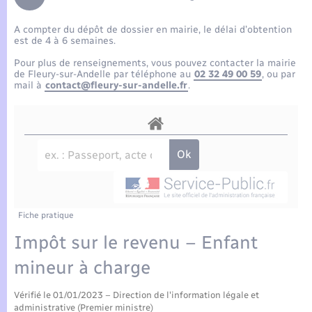
Enfants – Jeunes
Tourisme
Travaux - Autorisation d’occupation de l’espace
public
A compter du dépôt de dossier en mairie, le délai d’obtention
Compétences
Transports scolaires
Mariage – PACS
Etat-civil - Papiers - Citoyenneté
est de 4 à 6 semaines.
Pour plus de renseignements, vous pouvez contacter la mairie
Plan interactif
Parrainage civil
de Fleury-sur-Andelle par téléphone au
02 32 49 00 59
, ou par
Logement - Urbanisme
mail à
contact@fleury-sur-andelle.fr
.
Présentation de la commune
Recensement
Loisirs
Actualités
Nouvel habitant
Agenda
Numérique
Publications
Fiche pratique
Organisation d’événement
Impôt sur le revenu – Enfant
La Communauté de communes
mineur à charge
Sécurité - Prévention
Vérifié le 01/01/2023 – Direction de l'information légale et
administrative (Premier ministre)