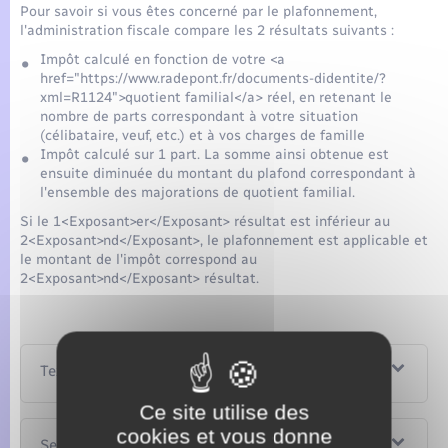
Pour savoir si vous êtes concerné par le plafonnement,
l'administration fiscale compare les 2 résultats suivants :
Impôt calculé en fonction de votre <a
href="https://www.radepont.fr/documents-didentite/?
xml=R1124">quotient familial</a> réel, en retenant le
nombre de parts correspondant à votre situation
(célibataire, veuf, etc.) et à vos charges de famille
Impôt calculé sur 1 part. La somme ainsi obtenue est
ensuite diminuée du montant du plafond correspondant à
l'ensemble des majorations de quotient familial.
Si le 1<Exposant>er</Exposant> résultat est inférieur au
2<Exposant>nd</Exposant>, le plafonnement est applicable et
le montant de l'impôt correspond au
2<Exposant>nd</Exposant> résultat.
Textes de référence
Ce site utilise des
cookies et vous donne
Services en ligne et formulaires