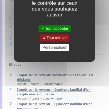
le contrôle sur ceux
que vous souhaitez
activer
Questions ? Réponses !
Impôt sur le revenu – Quel quotient familial en
Tout accepter
cas de divorce ou séparation ?
Tout refuser
Quel est le barème de l'impôt sur le revenu ?
Quelle est la date limite pour faire sa
Personnaliser
déclaration de revenus ?
Et aussi
Impôt sur le revenu : déclaration et revenus à
déclarer
Argent – Impôts – Consommation
Impôt sur le revenu – Quotient familial d'un
couple marié ou pacsé
Argent – Impôts – Consommation
Impôt sur le revenu – Quotient familial d'une
personne seule