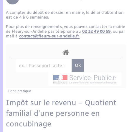
Enfants – Jeunes
Tourisme
Travaux - Autorisation d’occupation de l’espace
public
A compter du dépôt de dossier en mairie, le délai d’obtention
Compétences
Transports scolaires
Mariage – PACS
Etat-civil - Papiers - Citoyenneté
est de 4 à 6 semaines.
Pour plus de renseignements, vous pouvez contacter la mairie
Plan interactif
Parrainage civil
de Fleury-sur-Andelle par téléphone au
02 32 49 00 59
, ou par
Logement - Urbanisme
mail à
contact@fleury-sur-andelle.fr
.
Présentation de la commune
Recensement
Loisirs
Actualités
Nouvel habitant
Agenda
Numérique
Publications
Fiche pratique
Organisation d’événement
Impôt sur le revenu – Quotient
La Communauté de communes
familial d'une personne en
Sécurité - Prévention
concubinage