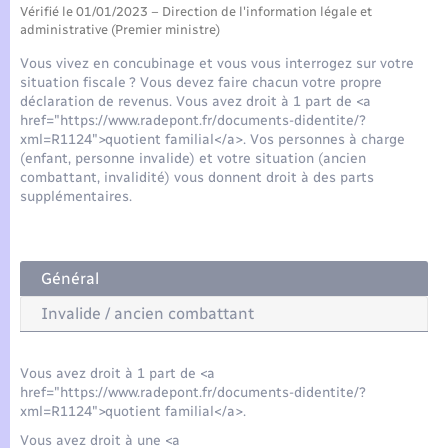
Seniors
Vérifié le 01/01/2023 – Direction de l'information légale et
administrative (Premier ministre)
Transports
Vous vivez en concubinage et vous vous interrogez sur votre
situation fiscale ? Vous devez faire chacun votre propre
déclaration de revenus. Vous avez droit à 1 part de <a
Voirie et espace public
href="https://www.radepont.fr/documents-didentite/?
xml=R1124">quotient familial</a>. Vos personnes à charge
(enfant, personne invalide) et votre situation (ancien
combattant, invalidité) vous donnent droit à des parts
supplémentaires.
Général
Invalide / ancien combattant
Vous avez droit à 1 part de <a
href="https://www.radepont.fr/documents-didentite/?
xml=R1124">quotient familial</a>.
Vous avez droit à une <a