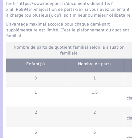
href="https://www.radepont.fr/documents-didentite/?
xml=R58943">majoration de parts</a> si vous avez un enfant
à charge (ou plusieurs), qu'il soit mineur ou majeur célibataire.
L'avantage maximal accordé pour chaque demi-part
supplémentaire est limité. C'est le plafonnement du quotient
familial.
Nombre de parts de quotient familial selon la situation
familiale
Enfant(s)
Nombre de parts
0
1
1
1,5
class
2
2
class
3
3