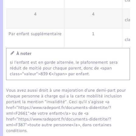
class
4
4
class
Par enfant supplémentaire
1
class
À noter
si l'enfant est en garde alternée, le plafonnement sera
réduit de moitié pour chaque parent, donc de <span
class="valeur">839 €</span> par enfant.
Vous avez aussi droit à une majoration d'une demi-part pour
chaque personne à charge qui a la carte mobilité inclusion
portant la mention "invalidité". Ceci qu'il s'agisse <a
href="https://www.radepont.fr/documents-didentite/?
xml=F2661">de votre enfant</a> ou de <a
href="https://www.radepont.fr/documents-didentite/?
xml=F387">toute autre personne</a>, dans certaines
conditions.