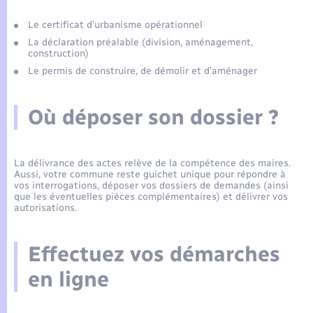
Enfants – Jeunes
Tourisme
Travaux - Autorisation d’occupation de l’espace
public
Le certificat d’urbanisme opérationnel
Compétences
Transports scolaires
Mariage – PACS
Leaflet
|
©
OpenStreetMap
contributors
Etat-civil - Papiers - Citoyenneté
La déclaration préalable (division, aménagement,
construction)
Plan interactif
Parrainage civil
Le permis de construire, de démolir et d’aménager
Logement - Urbanisme
Présentation de la commune
Recensement
Où déposer son dossier ?
Loisirs
Actualités
Nouvel habitant
La délivrance des actes relève de la compétence des maires.
Aussi, votre commune reste guichet unique pour répondre à
Agenda
vos interrogations, déposer vos dossiers de demandes (ainsi
Numérique
que les éventuelles pièces complémentaires) et délivrer vos
autorisations.
Publications
Organisation d’événement
Effectuez vos démarches
La Communauté de communes
en ligne
Sécurité - Prévention