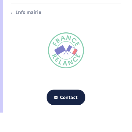
Info mairie
FR
EN
Traduction du
DE
site automatisée
Contact