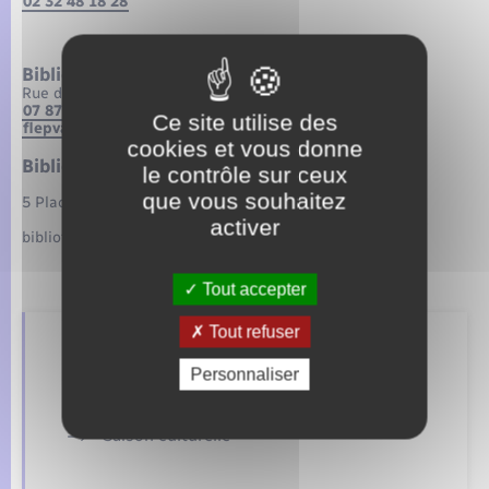
02 32 48 18 28
Bibliothèque le « Chat Pitre » de Vandrimare
Rue des sports – 27380 Vandrimare
07 87 51 41 20
Ce site utilise des
flepvandrimare@gmail.com
cookies et vous donne
Bibliothèque de Radepont
le contrôle sur ceux
que vous souhaitez
5 Place M.P.Vallette
activer
bibliotheque.radepont@gmail.com
Tout accepter
Tout refuser
Retrouvez aussi
Personnaliser
Saison culturelle