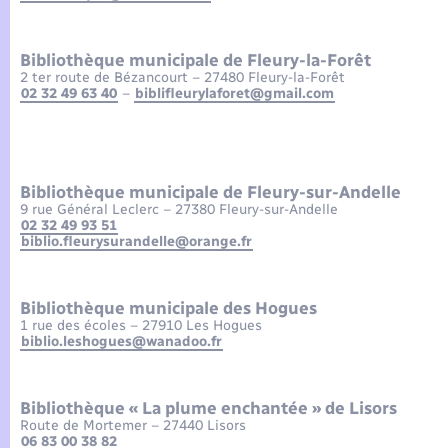
Enfants – Jeunes
Tourisme
Travaux - Autorisation d’occupation de l’espace
public
Compétences
Transports scolaires
Mariage – PACS
Leaflet
|
©
OpenStreetMap
contributors
Etat-civil - Papiers - Citoyenneté
Bibliothèque municipale de Fleury-la-Forêt
2 ter route de Bézancourt – 27480 Fleury-la-Forêt
02 32 49 63 40
–
biblifleurylaforet@gmail.com
Plan interactif
Parrainage civil
Logement - Urbanisme
Présentation de la commune
Recensement
Loisirs
Bibliothèque municipale de Fleury-sur-Andelle
Actualités
9 rue Général Leclerc – 27380 Fleury-sur-Andelle
02 32 49 93 51
Nouvel habitant
biblio.fleurysurandelle@orange.fr
Agenda
Numérique
Bibliothèque municipale des Hogues
Publications
1 rue des écoles – 27910 Les Hogues
Organisation d’événement
biblio.leshogues@wanadoo.fr
La Communauté de communes
Sécurité - Prévention
Bibliothèque « La plume enchantée » de Lisors
Route de Mortemer – 27440 Lisors
06 83 00 38 82