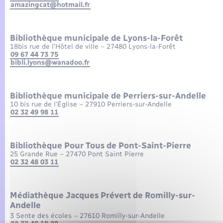
Seniors
amazingcat@hotmail.fr
Transports
Bibliothèque municipale de Lyons-la-Forêt
18bis rue de l’Hôtel de ville – 27480 Lyons-la-Forêt
09 67 44 73 75
Voirie et espace public
bibli.lyons@wanadoo.fr
Bibliothèque municipale de Perriers-sur-Andelle
10 bis rue de l’Église – 27910 Perriers-sur-Andelle
02 32 49 98 11
Bibliothèque Pour Tous de Pont-Saint-Pierre
25 Grande Rue – 27470 Pont Saint Pierre
02 32 48 03 11
Médiathèque Jacques Prévert de Romilly-sur-
Andelle
3 Sente des écoles – 27610 Romilly-sur-Andelle