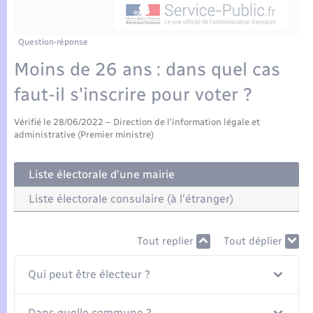
Enfants – Jeunes
Tourisme
Travaux - Autorisation d’occupation de l’espace
public
Compétences
Transports scolaires
Mariage – PACS
Etat-civil - Papiers - Citoyenneté
Question-réponse
Moins de 26 ans : dans quel cas
Plan interactif
Parrainage civil
Logement - Urbanisme
faut-il s'inscrire pour voter ?
Présentation de la commune
Recensement
Loisirs
Vérifié le 28/06/2022 – Direction de l'information légale et
administrative (Premier ministre)
Actualités
Nouvel habitant
Liste électorale d'une mairie
Agenda
Numérique
Liste électorale consulaire (à l'étranger)
Publications
Organisation d’événement
Tout replier
Tout déplier
La Communauté de communes
Qui peut être électeur ?
Sécurité - Prévention
Dans quelle commune ?