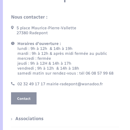
Nous contacter :
5 place Maurice-Pierre-Vallette
27380 Radepont
Horaires d'ouverture :
lundi : 9h à 12h & 14h à 19h
mardi : 9h à 12h & après midi fermée au public
mercredi : fermée
jeudi : 9h à 12H & 14h à 17h
vendredi ; 9h à 12h & 14h à 18h
samedi matin sur rendez-vous : tél 06 08 57 99 68
02 32 49 17 17 mairie-radepont@wanadoo.fr
Contact
Associations