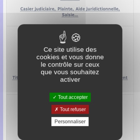
Casier judiciaire,
Plainte,
Aide juridictionnelle,
Saisie…
Ce site utilise des
cookies et vous donne
le contrôle sur ceux
ÉTRANGER
que vous souhaitez
Titres de séjour,
Attestation d’accueil,
Regroupement
activer
familial…
Tout accepter
Tout refuser
Personnaliser
LOISIRS