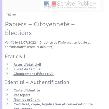
Enfants – Jeunes
Tourisme
Travaux - Autorisation d’occupation de l’espace
public
Compétences
Transports scolaires
Mariage – PACS
Etat-civil - Papiers - Citoyenneté
Thème
Papiers – Citoyenneté –
Plan interactif
Parrainage civil
Logement - Urbanisme
Élections
Présentation de la commune
Recensement
Loisirs
Vérifié le 12/07/2022 – Direction de l'information légale et
administrative (Premier ministre)
Actualités
État civil
Nouvel habitant
Agenda
Actes d'état civil
Numérique
Livret de famille
Changement d'état civil
Publications
Identité – Authentification
Organisation d’événement
La Communauté de communes
Carte d'identité
Passeport
Sécurité - Prévention
Nom et prénom
Certificat, copie, légalisation et conservation de
documents