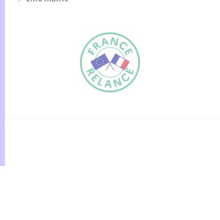
FR
EN
Traduction du
DE
site automatisée