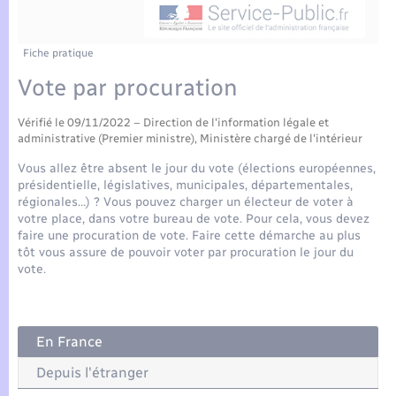
Enfants – Jeunes
Tourisme
Travaux - Autorisation d’occupation de l’espace
public
Compétences
Transports scolaires
Mariage – PACS
Etat-civil - Papiers - Citoyenneté
Fiche pratique
Vote par procuration
Plan interactif
Parrainage civil
Logement - Urbanisme
Vérifié le 09/11/2022 – Direction de l'information légale et
Présentation de la commune
Recensement
administrative (Premier ministre), Ministère chargé de l'intérieur
Loisirs
Vous allez être absent le jour du vote (élections européennes,
Actualités
présidentielle, législatives, municipales, départementales,
Nouvel habitant
régionales…) ? Vous pouvez charger un électeur de voter à
votre place, dans votre bureau de vote. Pour cela, vous devez
Agenda
faire une procuration de vote. Faire cette démarche au plus
Numérique
tôt vous assure de pouvoir voter par procuration le jour du
vote.
Publications
Organisation d’événement
La Communauté de communes
En France
Sécurité - Prévention
Depuis l'étranger