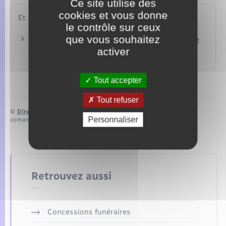
Ce site utilise des
cookies et vous donne
Et aussi
le contrôle sur ceux
que vous souhaitez
Vote d'un citoyen européen : quel justificatif de
domicile pour s'inscrire ?
activer
Papiers – Citoyenneté – Élections
Tout accepter
Tout refuser
©
Direction de l’information légale et administrative
Personnaliser
comarquage developpé par
baseo.io
Retrouvez aussi
Concessions funéraires