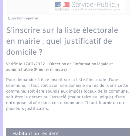
Enfants – Jeunes
Tourisme
Travaux - Autorisation d’occupation de l’espace
public
Compétences
Transports scolaires
Mariage – PACS
Etat-civil - Papiers - Citoyenneté
Question-réponse
S'inscrire sur la liste électorale
Plan interactif
Parrainage civil
Logement - Urbanisme
en mairie : quel justificatif de
Présentation de la commune
Recensement
domicile ?
Loisirs
Actualités
Vérifié le 17/01/2022 – Direction de l'information légale et
Nouvel habitant
administrative (Premier ministre)
Agenda
Pour demander à être inscrit sur la liste électorale d'une
Numérique
commune, il faut soit avoir son domicile ou résider dans cette
commune, soit être soumis aux impôts locaux de la commune,
Publications
soit être le gérant ou l'associé (majoritaire ou unique) d'une
Organisation d’événement
entreprise située dans cette commune. Il faut fournir un ou
plusieurs justificatifs.
La Communauté de communes
Sécurité - Prévention
Habitant ou résident