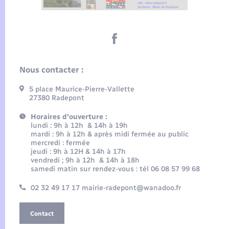
Nous contacter :
5 place Maurice-Pierre-Vallette
27380 Radepont
Horaires d'ouverture :
lundi : 9h à 12h & 14h à 19h
mardi : 9h à 12h & après midi fermée au public
mercredi : fermée
jeudi : 9h à 12H & 14h à 17h
vendredi ; 9h à 12h & 14h à 18h
samedi matin sur rendez-vous : tél 06 08 57 99 68
02 32 49 17 17 mairie-radepont@wanadoo.fr
Contact