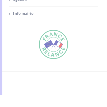
Info mairie
FR
EN
Traduction du
DE
site automatisée