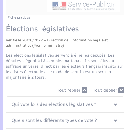
Enfants – Jeunes
Tourisme
Travaux - Autorisation d’occupation de l’espace
public
Compétences
Transports scolaires
Mariage – PACS
Etat-civil - Papiers - Citoyenneté
Fiche pratique
Élections législatives
Plan interactif
Parrainage civil
Logement - Urbanisme
Vérifié le 20/06/2022 – Direction de l'information légale et
Présentation de la commune
Recensement
administrative (Premier ministre)
Loisirs
Les élections législatives servent à élire les députés. Les
Actualités
députés siègent à l'Assemblée nationale. Ils sont élus au
Nouvel habitant
suffrage universel direct par les électeurs français inscrits sur
les listes électorales. Le mode de scrutin est un scrutin
Agenda
majoritaire à 2 tours.
Numérique
Publications
Tout replier
Tout déplier
Organisation d’événement
Qui vote lors des élections législatives ?
La Communauté de communes
Sécurité - Prévention
Quels sont les différents types de vote ?