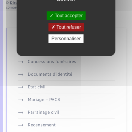
©
Direction de l’information légale et administrative
comarquage developpé par
baseo.io
Tout accepter
Tout refuser
Personnaliser
Retrouvez aussi
Concessions funéraires
Documents d’identité
Etat civil
Mariage – PACS
Parrainage civil
Recensement