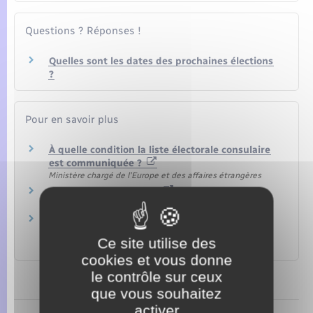
Questions ? Réponses !
Quelles sont les dates des prochaines élections
?
Pour en savoir plus
À quelle condition la liste électorale consulaire
est communiquée ?
Ministère chargé de l'Europe et des affaires étrangères
Résultats des élections
Ministère chargé de l'intérieur
Listes électorales anciennes : peut-on les
consulter ? (page 7)
Ce site utilise des
Legifrance
cookies et vous donne
le contrôle sur ceux
que vous souhaitez
activer