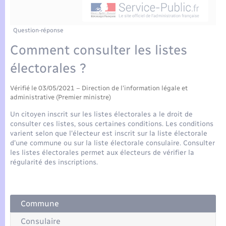
Enfants – Jeunes
Tourisme
Travaux - Autorisation d’occupation de l’espace
public
Compétences
Transports scolaires
Mariage – PACS
Etat-civil - Papiers - Citoyenneté
Question-réponse
Comment consulter les listes
Plan interactif
Parrainage civil
Logement - Urbanisme
électorales ?
Présentation de la commune
Recensement
Loisirs
Vérifié le 03/05/2021 – Direction de l'information légale et
administrative (Premier ministre)
Actualités
Un citoyen inscrit sur les listes électorales a le droit de
Nouvel habitant
consulter ces listes, sous certaines conditions. Les conditions
Agenda
varient selon que l'électeur est inscrit sur la liste électorale
Numérique
d'une commune ou sur la liste électorale consulaire. Consulter
les listes électorales permet aux électeurs de vérifier la
Publications
régularité des inscriptions.
Organisation d’événement
La Communauté de communes
Sécurité - Prévention
Commune
Consulaire