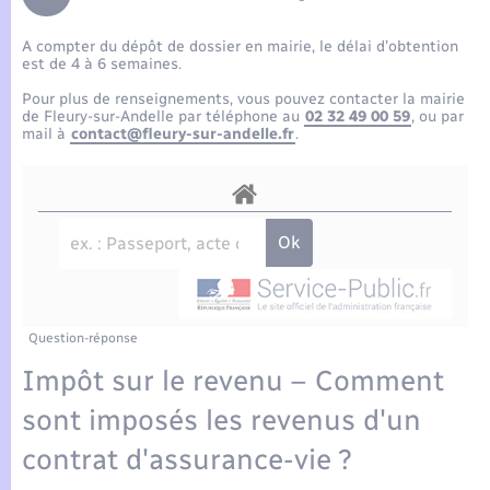
Enfants – Jeunes
Tourisme
Travaux - Autorisation d’occupation de l’espace
public
A compter du dépôt de dossier en mairie, le délai d’obtention
Compétences
Transports scolaires
Mariage – PACS
Etat-civil - Papiers - Citoyenneté
est de 4 à 6 semaines.
Pour plus de renseignements, vous pouvez contacter la mairie
Plan interactif
Parrainage civil
de Fleury-sur-Andelle par téléphone au
02 32 49 00 59
, ou par
Logement - Urbanisme
mail à
contact@fleury-sur-andelle.fr
.
Présentation de la commune
Recensement
Loisirs
Actualités
Nouvel habitant
Agenda
Numérique
Publications
Question-réponse
Organisation d’événement
Impôt sur le revenu – Comment
La Communauté de communes
sont imposés les revenus d'un
Sécurité - Prévention
contrat d'assurance-vie ?