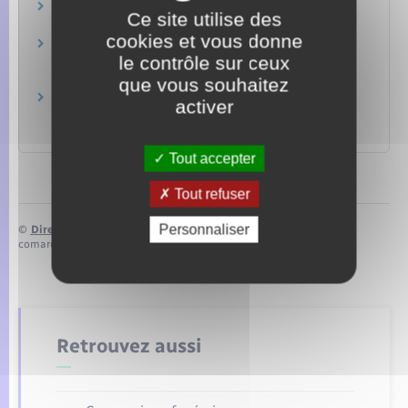
Site des impôts
Ce site utilise des
Ministère chargé des finances
cookies et vous donne
Brochure pratique 2022 – Déclaration des
le contrôle sur ceux
revenus de 2021
Ministère chargé des finances
que vous souhaitez
Impôt sur le revenu : dépliants d'information
activer
Ministère chargé des finances
Tout accepter
Tout refuser
Personnaliser
©
Direction de l’information légale et administrative
comarquage developpé par
baseo.io
Retrouvez aussi