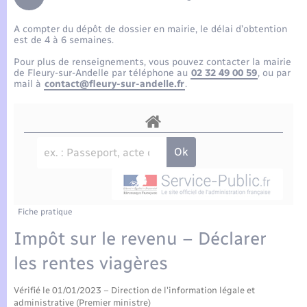
Enfants – Jeunes
Tourisme
Travaux - Autorisation d’occupation de l’espace
public
A compter du dépôt de dossier en mairie, le délai d’obtention
Compétences
Transports scolaires
Mariage – PACS
Etat-civil - Papiers - Citoyenneté
est de 4 à 6 semaines.
Pour plus de renseignements, vous pouvez contacter la mairie
Plan interactif
Parrainage civil
de Fleury-sur-Andelle par téléphone au
02 32 49 00 59
, ou par
Logement - Urbanisme
mail à
contact@fleury-sur-andelle.fr
.
Présentation de la commune
Recensement
Loisirs
Actualités
Nouvel habitant
Agenda
Numérique
Publications
Fiche pratique
Organisation d’événement
Impôt sur le revenu – Déclarer
La Communauté de communes
les rentes viagères
Sécurité - Prévention
Vérifié le 01/01/2023 – Direction de l'information légale et
administrative (Premier ministre)