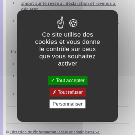
Impôt sur le revenu : déclaration et revenus à
déclarer
Argent – Impôts – Consommation
Impôt sur le revenu : déductions, réductions et
crédits d'impôt
Argent – Impôts – Consommation
Ce site utilise des
cookies et vous donne
le contrôle sur ceux
Pour en savoir plus
que vous souhaitez
activer
Site des impôts
Ministère chargé des finances
Brochure pratique 2022 – Déclaration des
Tout accepter
revenus de 2021
Ministère chargé des finances
Tout refuser
Les cessions mobilières
Ministère chargé des finances
Personnaliser
©
Direction de l’information légale et administrative