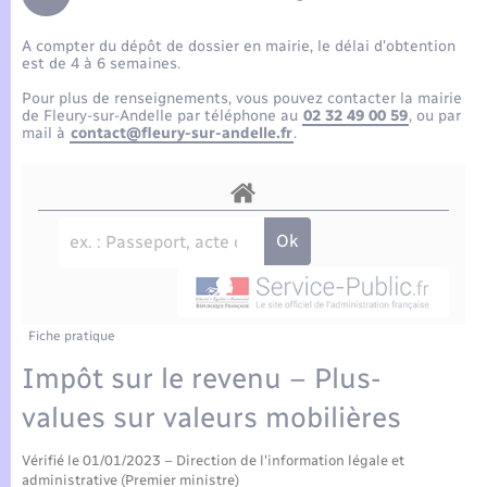
Enfants – Jeunes
Tourisme
Travaux - Autorisation d’occupation de l’espace
public
A compter du dépôt de dossier en mairie, le délai d’obtention
Compétences
Transports scolaires
Mariage – PACS
Etat-civil - Papiers - Citoyenneté
est de 4 à 6 semaines.
Pour plus de renseignements, vous pouvez contacter la mairie
Plan interactif
Parrainage civil
de Fleury-sur-Andelle par téléphone au
02 32 49 00 59
, ou par
Logement - Urbanisme
mail à
contact@fleury-sur-andelle.fr
.
Présentation de la commune
Recensement
Loisirs
Actualités
Nouvel habitant
Agenda
Numérique
Publications
Fiche pratique
Organisation d’événement
Impôt sur le revenu – Plus-
La Communauté de communes
values sur valeurs mobilières
Sécurité - Prévention
Vérifié le 01/01/2023 – Direction de l'information légale et
administrative (Premier ministre)