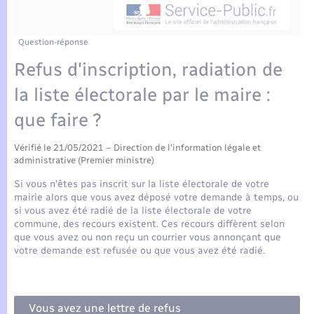
Enfants – Jeunes
Tourisme
Travaux - Autorisation d’occupation de l’espace
public
Compétences
Transports scolaires
Mariage – PACS
Etat-civil - Papiers - Citoyenneté
Question-réponse
Refus d'inscription, radiation de
Plan interactif
Parrainage civil
Logement - Urbanisme
la liste électorale par le maire :
Présentation de la commune
Recensement
que faire ?
Loisirs
Actualités
Vérifié le 21/05/2021 – Direction de l'information légale et
Nouvel habitant
administrative (Premier ministre)
Agenda
Si vous n'êtes pas inscrit sur la liste électorale de votre
Numérique
mairie alors que vous avez déposé votre demande à temps, ou
si vous avez été radié de la liste électorale de votre
Publications
commune, des recours existent. Ces recours diffèrent selon
Organisation d’événement
que vous avez ou non reçu un courrier vous annonçant que
votre demande est refusée ou que vous avez été radié.
La Communauté de communes
Sécurité - Prévention
Vous avez une lettre de refus