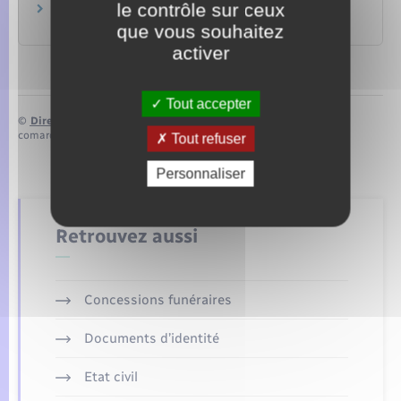
le contrôle sur ceux
Contester un jugement : recours en cassation
Justice
que vous souhaitez
activer
Tout accepter
©
Direction de l’information légale et administrative
comarquage developpé par
baseo.io
Tout refuser
Personnaliser
Retrouvez aussi
Concessions funéraires
Documents d’identité
Etat civil