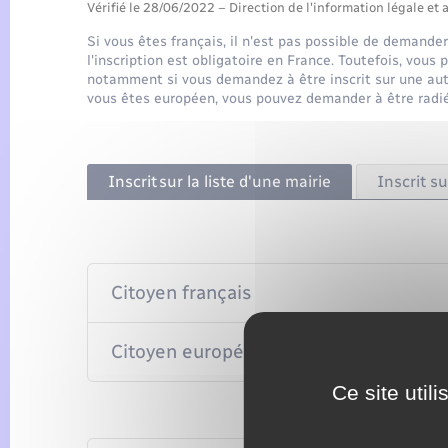
Vérifié le 28/06/2022 – Direction de l'information légale et 
Si vous êtes français, il n'est pas possible de demander 
l'inscription est obligatoire en France. Toutefois, vou
notamment si vous demandez à être inscrit sur une autre
vous êtes européen, vous pouvez demander à être radié 
Inscrit sur la liste d'une mairie
Inscrit su
Citoyen français
Citoyen européen (autre que français)
Ce site util