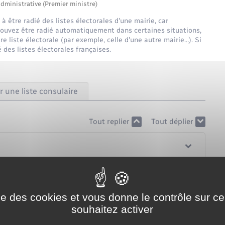
administrative (Premier ministre)
à être radié des listes électorales d'une mairie, car
s pouvez être radié automatiquement dans certaines situations,
 liste électorale (par exemple, celle d'une autre mairie…). Si
des listes électorales françaises.
r une liste consulaire
Tout replier
Tout déplier
ise des cookies et vous donne le contrôle sur 
souhaitez activer