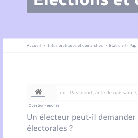
Arrêtés municipaux
Location de 2 roues
Etat civil
Petite enfance
Tourisme
Travaux - Autorisation d’occupation
Enfants – Jeunes
de l’espace public
Présentation de la commune
Recensement
Accueil
Infos pratiques et démarches
Etat-civil - Pap
Loisirs
Publications
Organisation d’événement
Transports
Question-réponse
Un électeur peut-il demander s
électorales ?