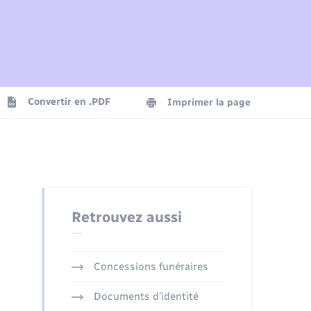
Plan interactif
Parrainage civil
Logement - Urbanisme
Agenda
Convertir en .PDF
Imprimer la page
Numérique
Seniors
Retrouvez aussi
Concessions funéraires
Documents d’identité