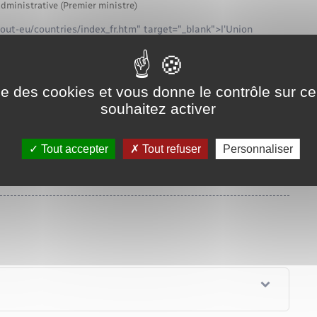
administrative (Premier ministre)
bout-eu/countries/index_fr.htm" target="_blank">l'Union
 aux élections municipales et européennes en France, à la
on">listes électorales complémentaires</span> en France.
ise des cookies et vous donne le contrôle sur 
nt fournir un justificatif de domicile.
souhaitez activer
la commune où vous voulez vous inscrire :
Tout accepter
Tout refuser
Personnaliser