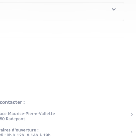
contacter :
lace Maurice-Pierre-Vallette
80 Radepont
aires d'ouverture :
di : 9h à 12h & 14h à 19h