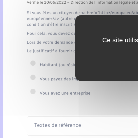
Vérifié le 10/06/2022 – Direction de l'information légale et 
Si vous êtes un citoyen de <a href="http://europa.eu/a
européenne</a> (autre que français), vous pouvez voter
condition d'être inscrit sur les <span class="expressi
Pour cela, vous devez demander à être inscrit.
Ce site util
Lors de votre demande d'inscription, vous devez notamme
Le justificatif à fournir dépend de votre situation sur 
Habitant (ou résident depuis au moins 6 mois)
Vous payez des impôts locaux
Vous avez une entreprise
Textes de référence