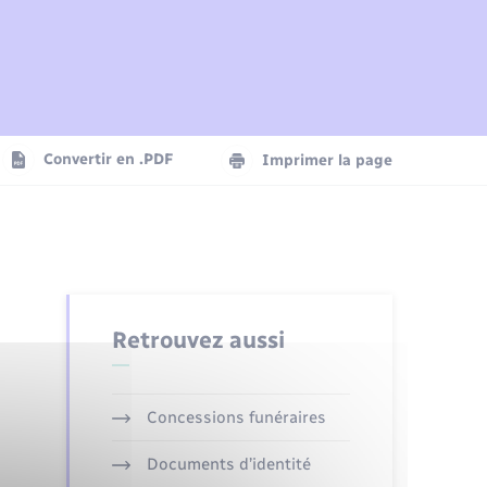
Plan interactif
Parrainage civil
Logement - Urbanisme
Agenda
Convertir en .PDF
Imprimer la page
Numérique
Seniors
Retrouvez aussi
Concessions funéraires
Documents d’identité