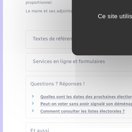
proportionnel.
Le maire et ses adjoints sont ensuite élus par le consei
Ce site util
Textes de référence
Services en ligne et formulaires
Questions ? Réponses !
Quelles sont les dates des prochaines électio
Peut-on voter sans avoir signalé son démén
Comment consulter les listes électorales ?
Et aussi