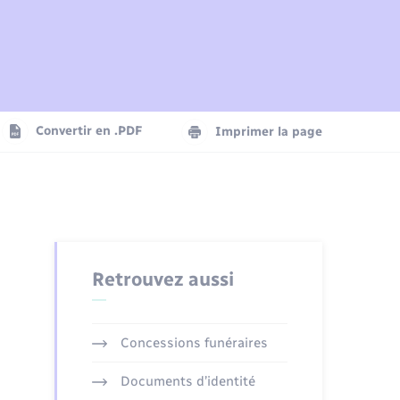
Plan interactif
Parrainage civil
Logement - Urbanisme
Agenda
Convertir en .PDF
Imprimer la page
Numérique
Seniors
Retrouvez aussi
Concessions funéraires
Documents d’identité