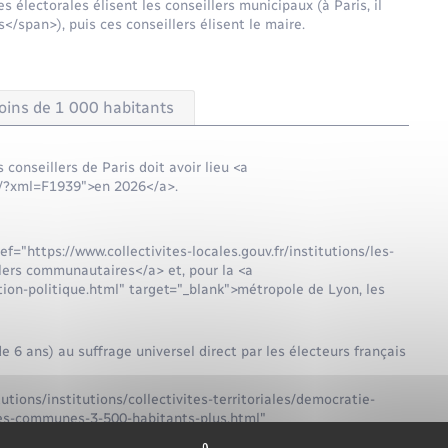
es électorales élisent les conseillers municipaux (à Paris, il
</span>), puis ces conseillers élisent le maire.
oins de 1 000 habitants
conseillers de Paris doit avoir lieu <a
te/?xml=F1939">en 2026</a>.
f="https://www.collectivites-locales.gouv.fr/institutions/les-
lers communautaires</a> et, pour la <a
ion-politique.html" target="_blank">métropole de Lyon, les
 6 ans) au suffrage universel direct par les électeurs français
utions/institutions/collectivites-territoriales/democratie-
les-communes-3-500-habitants-plus.html"
du scrutin majoritaire à 2 tours et celles du scrutin