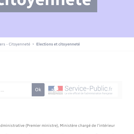
Compétences
Transports scolaires
Mariage – PACS
Etat-civil - Papiers -
Citoyenneté
Actualités
iers - Citoyenneté
Elections et citoyenneté
Nouvel habitant
La Communauté de communes
Sécurité - Prévention
Voirie et espace public
administrative (Premier ministre), Ministère chargé de l'intérieur