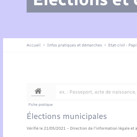
Arrêtés municipaux
Location de 2 roues
Etat civil
Petite enfance
Tourisme
Travaux - Autorisation d’occupation
Enfants – Jeunes
de l’espace public
Présentation de la commune
Recensement
Accueil
Infos pratiques et démarches
Etat-civil - Pap
Loisirs
Publications
Organisation d’événement
Transports
Fiche pratique
Élections municipales
Vérifié le 21/05/2021 – Direction de l'information légale et 