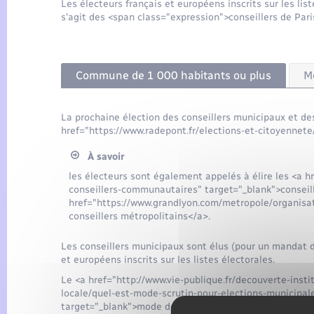
Les électeurs français et européens inscrits sur les list
s'agit des <span class="expression">conseillers de Paris
Commune de 1 000 habitants ou plus
M
La prochaine élection des conseillers municipaux et des 
href="https://www.radepont.fr/elections-et-citoyenne
À savoir
les électeurs sont également appelés à élire les <a hre
conseillers-communautaires" target="_blank">conseil
href="https://www.grandlyon.com/metropole/organisat
conseillers métropolitains</a>.
Les conseillers municipaux sont élus (pour un mandat de
et européens inscrits sur les listes électorales.
Le <a href="http://www.vie-publique.fr/decouverte-instit
locale/quel-est-mode-scrutin-pour-elections-municipa
target="_blank">mode de scrutin</a> combine les règles 