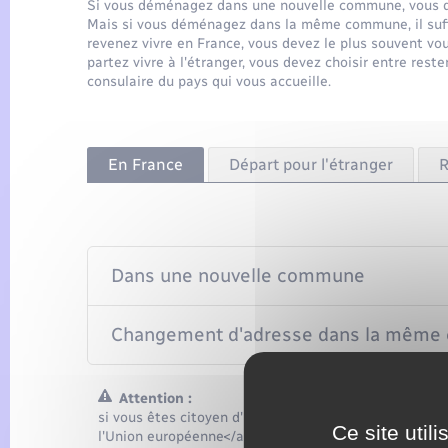
Si vous déménagez dans une nouvelle commune, vous de
Mais si vous déménagez dans la même commune, il suffit
revenez vivre en France, vous devez le plus souvent vou
partez vivre à l'étranger, vous devez choisir entre rester 
consulaire du pays qui vous accueille.
En France
Départ pour l'étranger
R
Dans une nouvelle commune
Changement d'adresse dans la mêm
Attention :
si vous êtes citoyen d'un <a href="http://europa.eu/a
Ce site util
l'Union européenne</a> (autre que la France), vous de