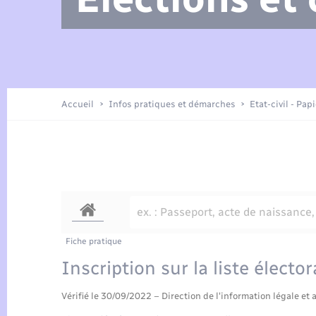
Arrêtés municipaux
Location de 2 roues
Etat civil
Petite enfance
Tourisme
Travaux - Autorisation d’occupation
Enfants – Jeunes
de l’espace public
Présentation de la commune
Recensement
Accueil
Infos pratiques et démarches
Etat-civil - Pap
Loisirs
Publications
Organisation d’événement
Transports
Fiche pratique
Inscription sur la liste élect
Vérifié le 30/09/2022 – Direction de l'information légale et 