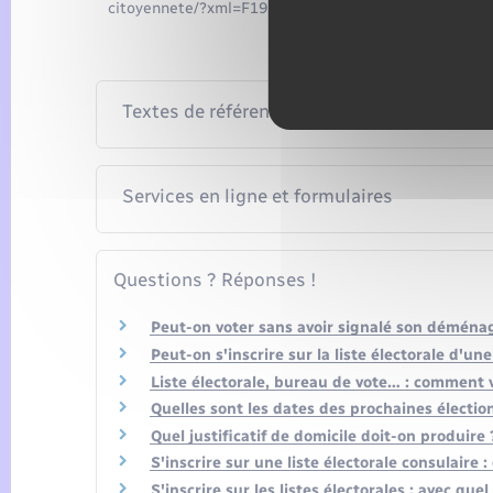
citoyennete/?xml=F1937">demande d'inscription spéc
Textes de référence
Services en ligne et formulaires
Questions ? Réponses !
Peut-on voter sans avoir signalé son démén
Peut-on s'inscrire sur la liste électorale d'u
Liste électorale, bureau de vote… : comment vé
Quelles sont les dates des prochaines électio
Quel justificatif de domicile doit-on produire 
S'inscrire sur une liste électorale consulaire : 
S'inscrire sur les listes électorales : avec quel 