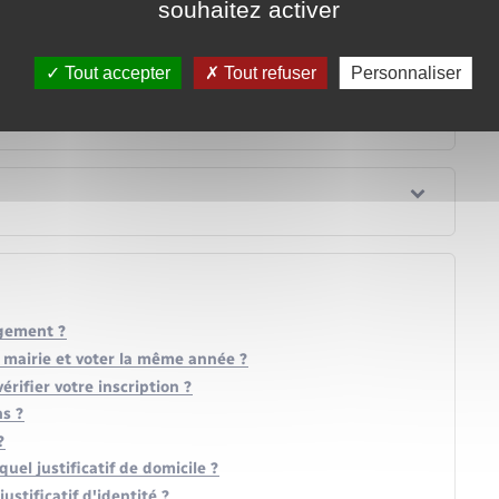
souhaitez activer
ifique</a>.
Tout accepter
Tout refuser
Personnaliser
agement ?
ne mairie et voter la même année ?
rifier votre inscription ?
ns ?
?
quel justificatif de domicile ?
justificatif d'identité ?