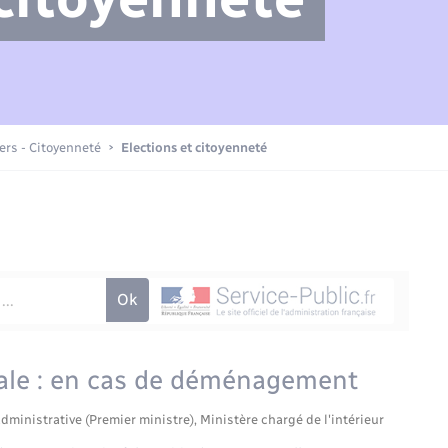
Compétences
Transports scolaires
Mariage – PACS
Etat-civil - Papiers -
Citoyenneté
Actualités
iers - Citoyenneté
Elections et citoyenneté
Nouvel habitant
La Communauté de communes
Sécurité - Prévention
Voirie et espace public
orale : en cas de déménagement
administrative (Premier ministre), Ministère chargé de l'intérieur