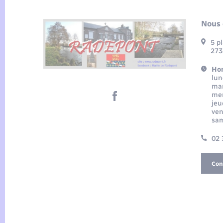
Nous 
5 p
273
Hor
lun
mar
mer
jeu
ven
sam
02 
Con