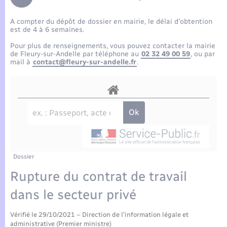
Enfants – Jeunes
Tourisme
Travaux - Autorisation d’occupation de l’espace
public
A compter du dépôt de dossier en mairie, le délai d’obtention
Compétences
Transports scolaires
Mariage – PACS
Etat-civil - Papiers - Citoyenneté
est de 4 à 6 semaines.
Pour plus de renseignements, vous pouvez contacter la mairie
Plan interactif
Parrainage civil
de Fleury-sur-Andelle par téléphone au
02 32 49 00 59
, ou par
Logement - Urbanisme
mail à
contact@fleury-sur-andelle.fr
.
Présentation de la commune
Recensement
Loisirs
Actualités
Nouvel habitant
Agenda
Numérique
Publications
Dossier
Organisation d’événement
Rupture du contrat de travail
La Communauté de communes
dans le secteur privé
Sécurité - Prévention
Vérifié le 29/10/2021 – Direction de l'information légale et
administrative (Premier ministre)