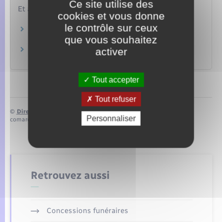
Ce site utilise des
Et aussi
cookies et vous donne
le contrôle sur ceux
Licenciement pour motif personnel
que vous souhaitez
Travail – Formation
activer
Licenciement économique
Travail – Formation
Tout accepter
Tout refuser
©
Direction de l’information légale et administrative
Personnaliser
comarquage developpé par
baseo.io
Retrouvez aussi
Concessions funéraires