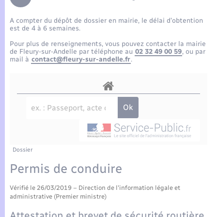
Enfants – Jeunes
Tourisme
Travaux - Autorisation d’occupation de l’espace
public
A compter du dépôt de dossier en mairie, le délai d’obtention
Compétences
Transports scolaires
Mariage – PACS
Etat-civil - Papiers - Citoyenneté
est de 4 à 6 semaines.
Pour plus de renseignements, vous pouvez contacter la mairie
Plan interactif
Parrainage civil
de Fleury-sur-Andelle par téléphone au
02 32 49 00 59
, ou par
Logement - Urbanisme
mail à
contact@fleury-sur-andelle.fr
.
Présentation de la commune
Recensement
Loisirs
Actualités
Nouvel habitant
Agenda
Numérique
Publications
Dossier
Organisation d’événement
Permis de conduire
La Communauté de communes
Vérifié le 26/03/2019 – Direction de l'information légale et
Sécurité - Prévention
administrative (Premier ministre)
Attestation et brevet de sécurité routière