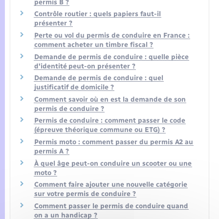
permis B ?
Contrôle routier : quels papiers faut-il
présenter ?
Perte ou vol du permis de conduire en France :
comment acheter un timbre fiscal ?
Demande de permis de conduire : quelle pièce
d'identité peut-on présenter ?
Demande de permis de conduire : quel
justificatif de domicile ?
Comment savoir où en est la demande de son
permis de conduire ?
Permis de conduire : comment passer le code
(épreuve théorique commune ou ETG) ?
Permis moto : comment passer du permis A2 au
permis A ?
À quel âge peut-on conduire un scooter ou une
moto ?
Comment faire ajouter une nouvelle catégorie
sur votre permis de conduire ?
Comment passer le permis de conduire quand
on a un handicap ?