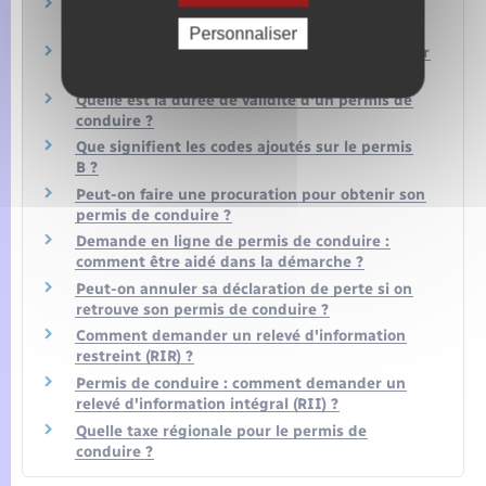
Nombre de points sur le permis de conduire :
qui peut connaître le solde ?
Personnaliser
Après une opération des yeux, faut-il demander
un nouveau permis de conduire ?
Quelle est la durée de validité d'un permis de
conduire ?
Que signifient les codes ajoutés sur le permis
B ?
Peut-on faire une procuration pour obtenir son
permis de conduire ?
Demande en ligne de permis de conduire :
comment être aidé dans la démarche ?
Peut-on annuler sa déclaration de perte si on
retrouve son permis de conduire ?
Comment demander un relevé d'information
restreint (RIR) ?
Permis de conduire : comment demander un
relevé d'information intégral (RII) ?
Quelle taxe régionale pour le permis de
conduire ?