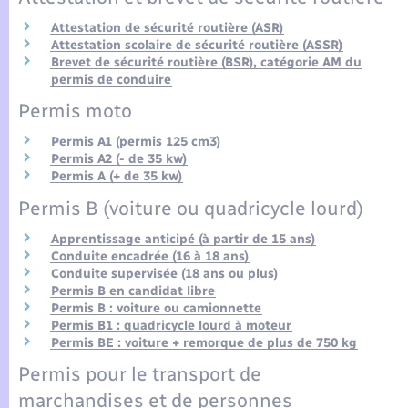
Seniors
Attestation de sécurité routière (ASR)
Attestation scolaire de sécurité routière (ASSR)
Transports
Brevet de sécurité routière (BSR), catégorie AM du
permis de conduire
Voirie et espace public
Permis moto
Permis A1 (permis 125 cm3)
Permis A2 (- de 35 kw)
Permis A (+ de 35 kw)
Permis B (voiture ou quadricycle lourd)
Apprentissage anticipé (à partir de 15 ans)
Conduite encadrée (16 à 18 ans)
Conduite supervisée (18 ans ou plus)
Permis B en candidat libre
Permis B : voiture ou camionnette
Permis B1 : quadricycle lourd à moteur
Permis BE : voiture + remorque de plus de 750 kg
Permis pour le transport de
marchandises et de personnes