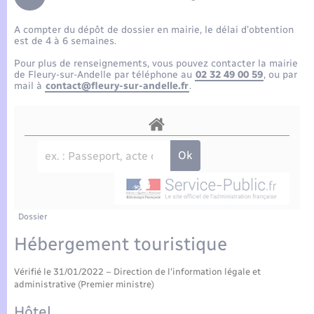
Enfants – Jeunes
Tourisme
Travaux - Autorisation d’occupation de l’espace
public
A compter du dépôt de dossier en mairie, le délai d’obtention
Compétences
Transports scolaires
Mariage – PACS
Etat-civil - Papiers - Citoyenneté
est de 4 à 6 semaines.
Pour plus de renseignements, vous pouvez contacter la mairie
Plan interactif
Parrainage civil
de Fleury-sur-Andelle par téléphone au
02 32 49 00 59
, ou par
Logement - Urbanisme
mail à
contact@fleury-sur-andelle.fr
.
Présentation de la commune
Recensement
Loisirs
Actualités
Nouvel habitant
Agenda
Numérique
Publications
Dossier
Organisation d’événement
Hébergement touristique
La Communauté de communes
Vérifié le 31/01/2022 – Direction de l'information légale et
Sécurité - Prévention
administrative (Premier ministre)
Hôtel