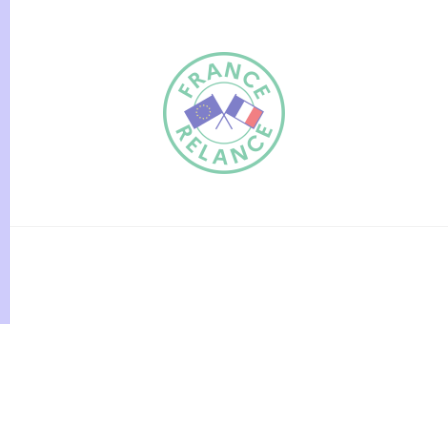
FR
EN
Traduction du
DE
site automatisée