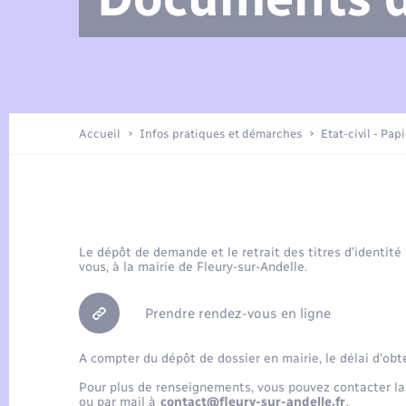
Arrêtés municipaux
Location de 2 roues
Etat civil
Petite enfance
Tourisme
Travaux - Autorisation d’occupation
Enfants – Jeunes
de l’espace public
Présentation de la commune
Recensement
Accueil
Infos pratiques et démarches
Etat-civil - Pap
Loisirs
Publications
Organisation d’événement
Le dépôt de demande et le retrait des titres d’identité
vous, à la mairie de Fleury-sur-Andelle.
Transports
Prendre rendez-vous en ligne
A compter du dépôt de dossier en mairie, le délai d’obt
Pour plus de renseignements, vous pouvez contacter la
ou par mail à
contact@fleury-sur-andelle.fr
.