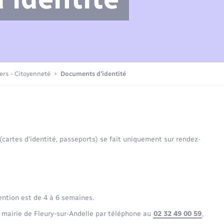
Compétences
Transports scolaires
Mariage – PACS
Etat-civil - Papiers -
Citoyenneté
Actualités
iers - Citoyenneté
Documents d’identité
Nouvel habitant
La Communauté de communes
Sécurité - Prévention
 (cartes d’identité, passeports) se fait uniquement sur rendez-
Voirie et espace public
ention est de 4 à 6 semaines.
 mairie de Fleury-sur-Andelle par téléphone au
02 32 49 00 59
,