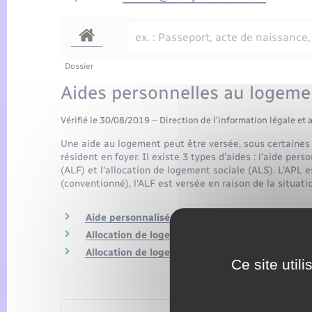
Dossier
Aides personnelles au logeme
Vérifié le 30/08/2019 – Direction de l'information légale et 
Une aide au logement peut être versée, sous certaines
résident en foyer. Il existe 3 types d'aides : l'aide per
(ALF) et l'allocation de logement sociale (ALS). L'APL 
(conventionné), l'ALF est versée en raison de la situatio
Aide personnalisée au logement (APL)
Allocation de logement familiale (ALF)
Allocation de logement sociale (ALS)
Ce site util