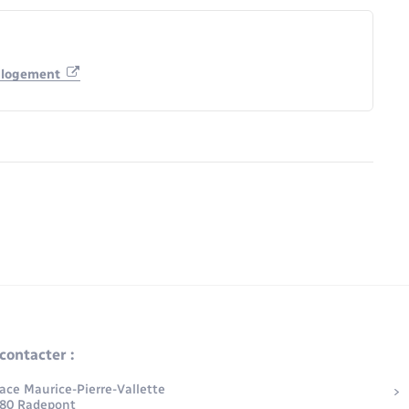
u logement
contacter :
lace Maurice-Pierre-Vallette
80 Radepont