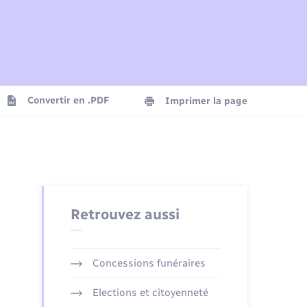
Plan interactif
Parrainage civil
Logement - Urbanisme
Agenda
Convertir en .PDF
Imprimer la page
Numérique
Seniors
Retrouvez aussi
Concessions funéraires
Elections et citoyenneté