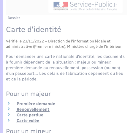
Enfants – Jeunes
Tourisme
Travaux - Autorisation d’occupation de l’espace
public
Compétences
Transports scolaires
Mariage – PACS
Etat-civil - Papiers - Citoyenneté
Dossier
Carte d'identité
Plan interactif
Parrainage civil
Logement - Urbanisme
Vérifié le 23/11/2022 – Direction de l'information légale et
Présentation de la commune
Recensement
administrative (Premier ministre), Ministère chargé de l'intérieur
Loisirs
Pour demander une carte nationale d'identité, les documents
Actualités
à fournir dépendent de la situation : majeur ou mineur,
Nouvel habitant
première demande ou renouvellement, possession (ou non)
d'un passeport,… Les délais de fabrication dépendent du lieu
Agenda
et de la période.
Numérique
Publications
Pour un majeur
Organisation d’événement
Première demande
La Communauté de communes
Renouvellement
Carte perdue
Sécurité - Prévention
Carte volée
Pour un mineur