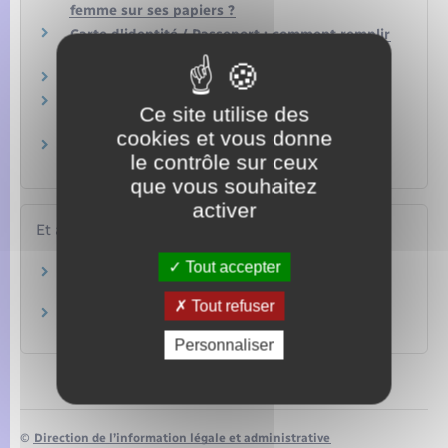
femme sur ses papiers ?
Carte d'identité / Passeport : comment remplir
le formulaire ou la pré-demande ?
Où acheter un timbre fiscal ?
Comment savoir où en est votre demande de
Ce site utilise des
carte d'identité ?
cookies et vous donne
Quelle est la durée de validité d'une carte
le contrôle sur ceux
d'identité ?
que vous souhaitez
activer
Et aussi
Tout accepter
Passeport
Papiers – Citoyenneté – Élections
Tout refuser
Devenir Français
Étranger – Europe
Personnaliser
©
Direction de l’information légale et administrative