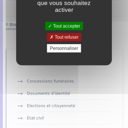
que vous souhaitez
activer
©
Direction de l’information légale et administrative
Tout accepter
comarquage developpé par
baseo.io
Tout refuser
Personnaliser
Retrouvez aussi
Concessions funéraires
Documents d’identité
Elections et citoyenneté
Etat civil