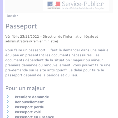
Enfants – Jeunes
Tourisme
Travaux - Autorisation d’occupation de l’espace
public
Compétences
Transports scolaires
Mariage – PACS
Etat-civil - Papiers - Citoyenneté
Dossier
Passeport
Plan interactif
Parrainage civil
Logement - Urbanisme
Vérifié le 23/11/2022 – Direction de l'information légale et
Présentation de la commune
Recensement
administrative (Premier ministre)
Loisirs
Pour faire un passeport, il faut le demander dans une mairie
Actualités
équipée en présentant les documents nécessaires. Les
Nouvel habitant
documents dépendent de la situation : majeur ou mineur,
première demande ou renouvellement. Vous pouvez faire une
Agenda
pré-demande sur le site ants.gouv.fr. Le délai pour faire le
Numérique
passeport dépend de la période et du lieu.
Publications
Pour un majeur
Organisation d’événement
La Communauté de communes
Première demande
Renouvellement
Sécurité - Prévention
Passeport perdu
Passeport volé
Passeport en urgence