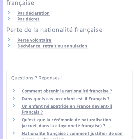
Seniors
française
Par déclaration
Transports
Par décret
Perte de la nationalité française
Voirie et espace public
Perte volontaire
Déchéance, retrait ou annulation
Questions ? Réponses !
Comment obtenir la nationalité française ?
Dans quels cas un enfant est-il Français ?
Un enfant né apatride en France devient-il
Français ?
Qu'est-que la cérémonie de naturalisation
(accueil dans la citoyenneté française) ?
Nationalité française : comment justifier de son