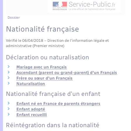
Enfants – Jeunes
Tourisme
Travaux - Autorisation d’occupation de l’espace
public
Compétences
Transports scolaires
Mariage – PACS
Etat-civil - Papiers - Citoyenneté
Dossier
Nationalité française
Plan interactif
Parrainage civil
Logement - Urbanisme
Vérifié le 06/04/2018 – Direction de l'information légale et
Présentation de la commune
Recensement
administrative (Premier ministre)
Loisirs
Déclaration ou naturalisation
Actualités
Nouvel habitant
Mariage avec un Français
Ascendant (parent ou grand-parent) d'un Français
Agenda
Frère ou sœur d'un Français
Numérique
Naturalisation
Publications
Nationalité française d'un enfant
Organisation d’événement
Enfant né en France de parents étrangers
La Communauté de communes
Enfant adopté
Enfant recueilli
Sécurité - Prévention
Réintégration dans la nationalité