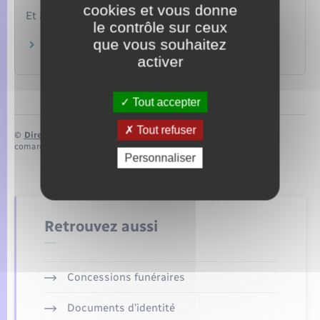
cookies et vous donne
Et aussi
le contrôle sur ceux
que vous souhaitez
Certificat de nationalité française (CNF)
activer
Papiers – Citoyenneté – Élections
Tout accepter
Tout refuser
©
Direction de l’information légale et administrative
comarquage developpé par
baseo.io
Personnaliser
Retrouvez aussi
Concessions funéraires
Documents d’identité