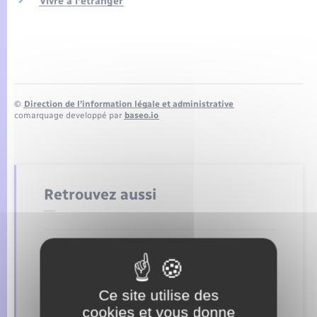
Vivre à l'étranger
Seniors
Transports
Voirie et espace public
©
Direction de l’information légale et administrative
comarquage developpé par
baseo.io
Retrouvez aussi
Concessions funéraires
Documents d’identité
Ce site utilise des
Elections et citoyenneté
cookies et vous donne