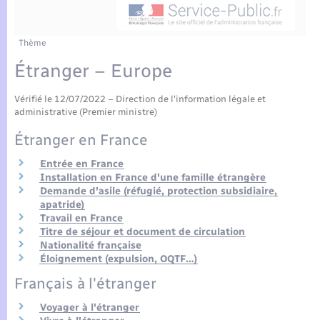
Enfants – Jeunes
Tourisme
Travaux - Autorisation d’occupation de l’espace
public
Compétences
Transports scolaires
Mariage – PACS
Etat-civil - Papiers - Citoyenneté
Thème
Étranger – Europe
Plan interactif
Parrainage civil
Logement - Urbanisme
Vérifié le 12/07/2022 – Direction de l'information légale et
Présentation de la commune
Recensement
administrative (Premier ministre)
Loisirs
Étranger en France
Actualités
Nouvel habitant
Entrée en France
Installation en France d'une famille étrangère
Agenda
Demande d'asile (réfugié, protection subsidiaire,
Numérique
apatride)
Travail en France
Publications
Titre de séjour et document de circulation
Organisation d’événement
Nationalité française
Éloignement (expulsion, OQTF…)
La Communauté de communes
Français à l'étranger
Sécurité - Prévention
Voyager à l'étranger