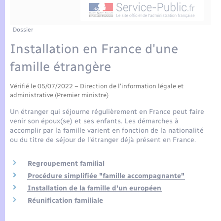
Enfants – Jeunes
Tourisme
Travaux - Autorisation d’occupation de l’espace
public
Compétences
Transports scolaires
Mariage – PACS
Etat-civil - Papiers - Citoyenneté
Dossier
Installation en France d'une
Plan interactif
Parrainage civil
Logement - Urbanisme
famille étrangère
Présentation de la commune
Recensement
Loisirs
Vérifié le 05/07/2022 – Direction de l'information légale et
administrative (Premier ministre)
Actualités
Un étranger qui séjourne régulièrement en France peut faire
Nouvel habitant
venir son époux(se) et ses enfants. Les démarches à
Agenda
accomplir par la famille varient en fonction de la nationalité
Numérique
ou du titre de séjour de l'étranger déjà présent en France.
Publications
Regroupement familial
Organisation d’événement
Procédure simplifiée "famille accompagnante"
La Communauté de communes
Installation de la famille d'un européen
Sécurité - Prévention
Réunification familiale