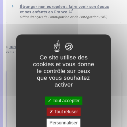
Étranger non européen : faire venir son époux
et ses enfants en France
Office français de l'immigration et de l'intégration (Ofii)
©
Direction de l’information légale et administrative
comarquage developpé par
baseo.io
Ce site utilise des
cookies et vous donne
le contrôle sur ceux
que vous souhaitez
Retrouvez aussi
activer
Tout accepter
Concessions funéraires
Tout refuser
Documents d’identité
Personnaliser