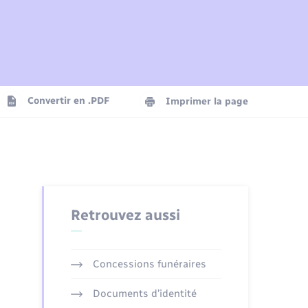
Plan interactif
Parrainage civil
Logement - Urbanisme
Agenda
Convertir en .PDF
Imprimer la page
Numérique
Seniors
Retrouvez aussi
Concessions funéraires
Documents d’identité