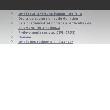
Impôt sur le revenu : calcul et paiement
Impôts locaux
Impôt sur la fortune immobilière (IFI)
Droits de succession et de donation
Saisir l'administration fiscale (difficultés de
paiement, réclamation…)
Prélèvements sociaux (CSG, CRDS)
Douane
Impôt des résidents à l'étranger