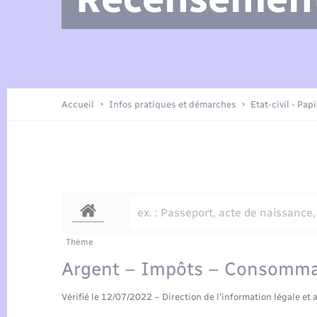
Arrêtés municipaux
Location de 2 roues
Etat civil
Petite enfance
Tourisme
Travaux - Autorisation d’occupation
Enfants – Jeunes
de l’espace public
Présentation de la commune
Recensement
Accueil
Infos pratiques et démarches
Etat-civil - Pap
Loisirs
Publications
Organisation d’événement
Transports
Thème
Argent – Impôts – Consomma
Vérifié le 12/07/2022 – Direction de l'information légale et 