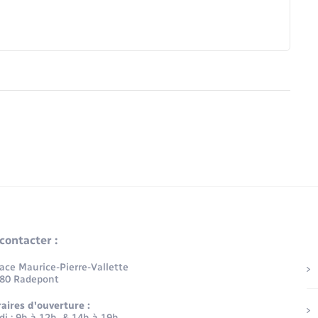
contacter :
lace Maurice-Pierre-Vallette
80 Radepont
aires d'ouverture :
di : 9h à 12h & 14h à 19h