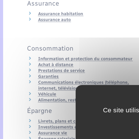
Assurance
Assurance habitation
Assurance auto
Consommation
Information et protection du consommateur
Achat à distance
Prestations de service
Garanties
Communications électroniques (téléphone,
internet, télévision)
Véhicule
Alimentation, restauration
Ce site util
Épargne
Livrets, plans et comptes d'épargne
Investissements en bourse
Assurance vie
Épargne salariale