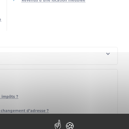
Revenus d'une location meublée
n
s impôts ?
 changement d'adresse ?
 à charge ?
en cas de divorce ou séparation ?