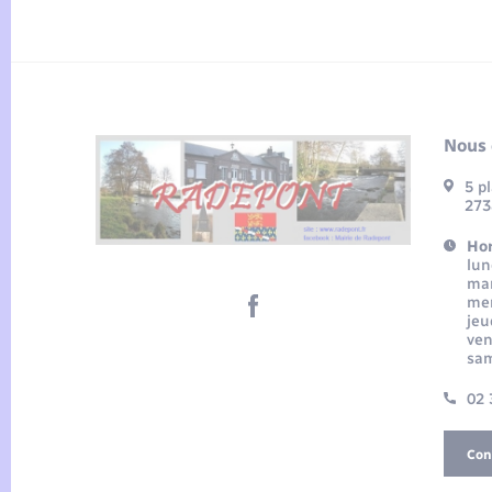
Nous 
5 p
273
Hor
lun
mar
mer
jeu
ven
sam
02 
Con