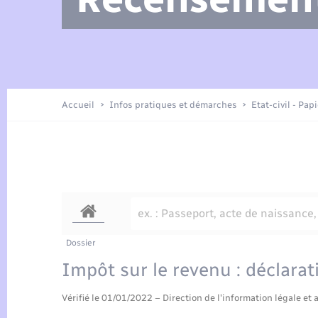
Arrêtés municipaux
Location de 2 roues
Etat civil
Petite enfance
Tourisme
Travaux - Autorisation d’occupation
Enfants – Jeunes
de l’espace public
Présentation de la commune
Recensement
Accueil
Infos pratiques et démarches
Etat-civil - Pap
Loisirs
Publications
Organisation d’événement
Transports
Dossier
Impôt sur le revenu : déclarat
Vérifié le 01/01/2022 – Direction de l'information légale et 