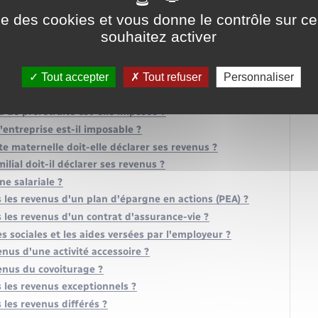
r un couple en concubinage ?
ise des cookies et vous donne le contrôle sur 
aires sont-elles imposées ?
souhaitez activer
les indemnités d'arrêt de travail ?
deaux de l'employeur ?
Tout accepter
Tout refuser
Personnaliser
salaire d'un apprenti ?
rs d'une formation professionnelle ?
 de préretraite est-elle imposée ?
entreprise est-il imposable ?
 maternelle doit-elle déclarer ses revenus ?
ial doit-il déclarer ses revenus ?
ne salariale ?
les revenus d'un plan d'épargne en actions (PEA) ?
les revenus d'un contrat d'assurance-vie ?
es sociales et les aides versées par l'employeur ?
enus d'une activité accessoire ?
venus du covoiturage ?
les revenus exceptionnels ?
les revenus différés ?