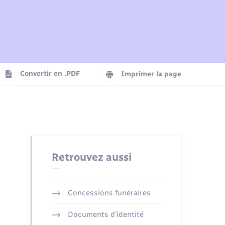
Plan interactif
Parrainage civil
Logement - Urbanisme
Agenda
Convertir en .PDF
Imprimer la page
Numérique
Seniors
Retrouvez aussi
Concessions funéraires
Documents d’identité