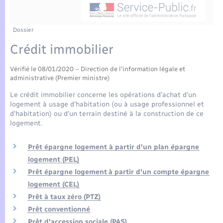
Enfants – Jeunes
Tourisme
Travaux - Autorisation d’occupation de l’espace
public
Compétences
Transports scolaires
Mariage – PACS
Etat-civil - Papiers - Citoyenneté
Dossier
Crédit immobilier
Plan interactif
Parrainage civil
Logement - Urbanisme
Vérifié le 08/01/2020 – Direction de l'information légale et
Présentation de la commune
Recensement
administrative (Premier ministre)
Loisirs
Le crédit immobilier concerne les opérations d'achat d'un
Actualités
logement à usage d'habitation (ou à usage professionnel et
Nouvel habitant
d'habitation) ou d'un terrain destiné à la construction de ce
logement.
Agenda
Numérique
Prêt épargne logement à partir d'un plan épargne
Publications
logement (PEL)
Organisation d’événement
Prêt épargne logement à partir d'un compte épargne
La Communauté de communes
logement (CEL)
Sécurité - Prévention
Prêt à taux zéro (PTZ)
Prêt conventionné
Prêt d'accession sociale (PAS)