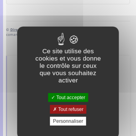
©
Direction de l’information légale et administrative
comarquage developpé par
baseo.io
Ce site utilise des
cookies et vous donne
le contrôle sur ceux
Retrouvez aussi
que vous souhaitez
activer
Concessions funéraires
Tout accepter
Documents d’identité
Tout refuser
Etat civil
Personnaliser
Mariage – PACS