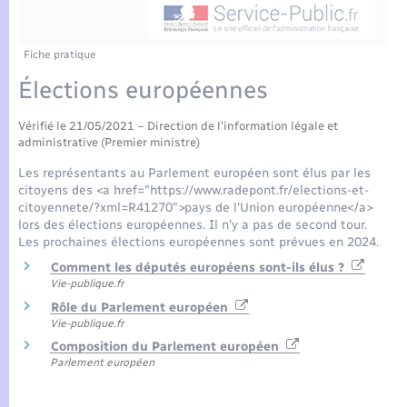
Enfants – Jeunes
Tourisme
Travaux - Autorisation d’occupation de l’espace
public
Compétences
Transports scolaires
Mariage – PACS
Etat-civil - Papiers - Citoyenneté
Fiche pratique
Élections européennes
Plan interactif
Parrainage civil
Logement - Urbanisme
Vérifié le 21/05/2021 – Direction de l'information légale et
Présentation de la commune
Recensement
administrative (Premier ministre)
Loisirs
Les représentants au Parlement européen sont élus par les
Actualités
citoyens des <a href="https://www.radepont.fr/elections-et-
Nouvel habitant
citoyennete/?xml=R41270">pays de l'Union européenne</a>
lors des élections européennes. Il n'y a pas de second tour.
Agenda
Les prochaines élections européennes sont prévues en 2024.
Numérique
Comment les députés européens sont-ils élus ?
Publications
Vie-publique.fr
Organisation d’événement
Rôle du Parlement européen
Vie-publique.fr
La Communauté de communes
Composition du Parlement européen
Sécurité - Prévention
Parlement européen