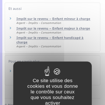
Et aussi
Impôt sur le revenu – Enfant mineur à charge
Argent – Impôts – Consommation
Impôt sur le revenu – Enfant majeur à charge
Argent – Impôts – Consommation
Impôt sur le revenu – Enfant handicapé à
charge
Argent – Impôts – Consommation
Pour en savoir plus
Brochure pratique 2022 – Déclaration des
revenus de 2021
Ce site utilise des
Ministère chargé des finances
cookies et vous donne
le contrôle sur ceux
que vous souhaitez
activer
©
Direction de l’information légale et administrative