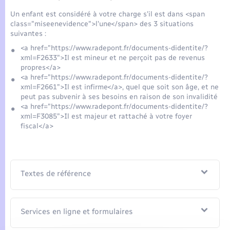
Seniors
Un enfant est considéré à votre charge s'il est dans <span
class="miseenevidence">l'une</span> des 3 situations
Transports
suivantes :
<a href="https://www.radepont.fr/documents-didentite/?
xml=F2633">Il est mineur et ne perçoit pas de revenus
Voirie et espace public
propres</a>
<a href="https://www.radepont.fr/documents-didentite/?
xml=F2661">Il est infirme</a>, quel que soit son âge, et ne
peut pas subvenir à ses besoins en raison de son invalidité
<a href="https://www.radepont.fr/documents-didentite/?
xml=F3085">Il est majeur et rattaché à votre foyer
fiscal</a>
Textes de référence
Services en ligne et formulaires