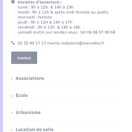
Horaires d'ouverture :
lundi : 9h à 12h & 14h à 19h
mardi : 9h à 12h & après midi fermée au public
mercredi : fermée
jeudi : 9h à 12H & 14h à 17h
vendredi ; 9h à 12h & 14h à 18h
samedi matin sur rendez-vous : tél 06 08 57 99 68
02 32 49 17 17 mairie-radepont@wanadoo.fr
Contact
Associations
Ecole
Urbanisme
Location de salle