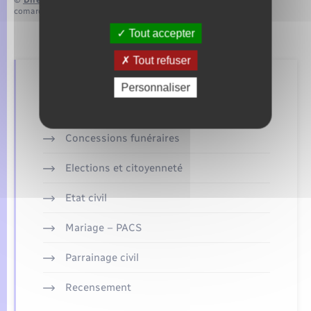
comarquage developpé par
baseo.io
Tout accepter
Tout refuser
Retrouvez aussi
Personnaliser
Concessions funéraires
Elections et citoyenneté
Etat civil
Mariage – PACS
Parrainage civil
Recensement