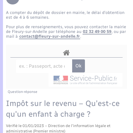
Enfants – Jeunes
Tourisme
Travaux - Autorisation d’occupation de l’espace
public
A compter du dépôt de dossier en mairie, le délai d’obtention
Compétences
Transports scolaires
Mariage – PACS
Etat-civil - Papiers - Citoyenneté
est de 4 à 6 semaines.
Pour plus de renseignements, vous pouvez contacter la mairie
Plan interactif
Parrainage civil
de Fleury-sur-Andelle par téléphone au
02 32 49 00 59
, ou par
Logement - Urbanisme
mail à
contact@fleury-sur-andelle.fr
.
Présentation de la commune
Recensement
Loisirs
Actualités
Nouvel habitant
Agenda
Numérique
Publications
Question-réponse
Organisation d’événement
Impôt sur le revenu – Qu'est-ce
La Communauté de communes
qu'un enfant à charge ?
Sécurité - Prévention
Vérifié le 01/01/2023 – Direction de l'information légale et
administrative (Premier ministre)