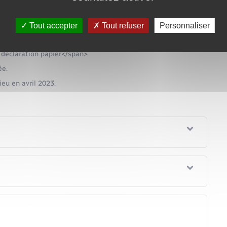
us par internet</span> est obligatoire si votre résidence
s êtes en mesure de faire votre déclaration en ligne.
ée.
Tout accepter
Tout refuser
Personnaliser
eu en avril 2023.
 déclaration papier</span>
ée.
eu en avril 2023.