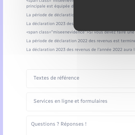
<span class="miseenevidence">La déclaration des reven
principale est équipée d'un accès à internet et que vou
La période de déclaration 2022 des revenus est termin
La déclaration 2023 des revenus de l'année 2022 aura li
<span class="miseenevidence">Si vous devez faire une
La période de déclaration 2022 des revenus est termin
La déclaration 2023 des revenus de l'année 2022 aura li
Textes de référence
Services en ligne et formulaires
Questions ? Réponses !