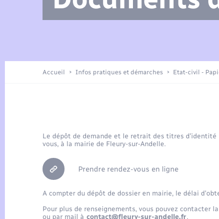
Arrêtés municipaux
Location de 2 roues
Etat civil
Petite enfance
Tourisme
Travaux - Autorisation d’occupation
Enfants – Jeunes
de l’espace public
Présentation de la commune
Recensement
Accueil
Infos pratiques et démarches
Etat-civil - Pap
Loisirs
Publications
Organisation d’événement
Le dépôt de demande et le retrait des titres d’identité
vous, à la mairie de Fleury-sur-Andelle.
Transports
Prendre rendez-vous en ligne
A compter du dépôt de dossier en mairie, le délai d’obt
Pour plus de renseignements, vous pouvez contacter la
ou par mail à
contact@fleury-sur-andelle.fr
.