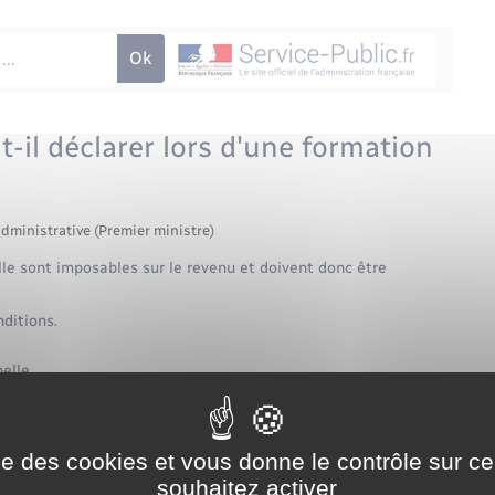
-il déclarer lors d'une formation
administrative (Premier ministre)
le sont imposables sur le revenu et doivent donc être
nditions.
elle
ise des cookies et vous donne le contrôle sur 
arez vos revenus en ligne ou sur un formulaire papier.
souhaitez activer