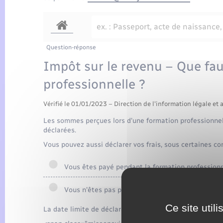
Question-réponse
Impôt sur le revenu – Que faut
professionnelle ?
Vérifié le 01/01/2023 – Direction de l'information légale et 
Les sommes perçues lors d'une formation professionnel
déclarées.
Vous pouvez aussi déclarer vos frais, sous certaines co
Vous êtes payé pendant la formation professionn
Vous n'êtes pas payé
Ce site util
La date limite de déclaration varie selon que vous décl