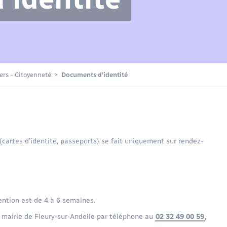
Compétences
Transports scolaires
Mariage – PACS
Etat-civil - Papiers -
Citoyenneté
Actualités
iers - Citoyenneté
Documents d’identité
Nouvel habitant
La Communauté de communes
Sécurité - Prévention
 (cartes d’identité, passeports) se fait uniquement sur rendez-
Voirie et espace public
ention est de 4 à 6 semaines.
 mairie de Fleury-sur-Andelle par téléphone au
02 32 49 00 59
,