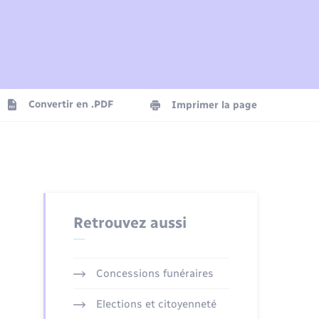
Plan interactif
Parrainage civil
Logement - Urbanisme
Agenda
Convertir en .PDF
Imprimer la page
Numérique
Seniors
Retrouvez aussi
Concessions funéraires
Elections et citoyenneté